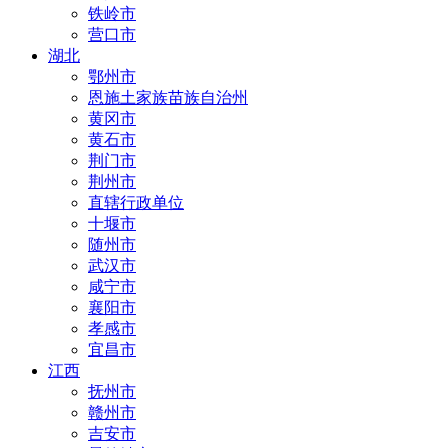
铁岭市
营口市
湖北
鄂州市
恩施土家族苗族自治州
黄冈市
黄石市
荆门市
荆州市
直辖行政单位
十堰市
随州市
武汉市
咸宁市
襄阳市
孝感市
宜昌市
江西
抚州市
赣州市
吉安市