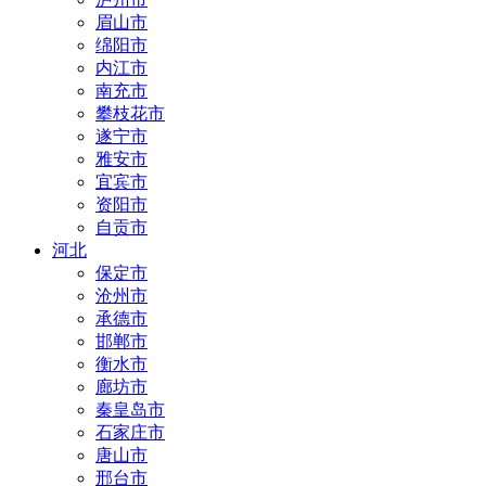
眉山市
绵阳市
内江市
南充市
攀枝花市
遂宁市
雅安市
宜宾市
资阳市
自贡市
河北
保定市
沧州市
承德市
邯郸市
衡水市
廊坊市
秦皇岛市
石家庄市
唐山市
邢台市