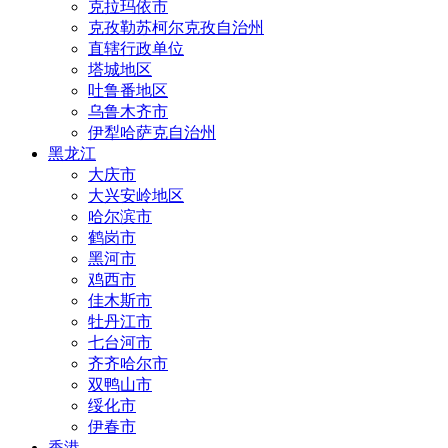
克拉玛依市
克孜勒苏柯尔克孜自治州
直辖行政单位
塔城地区
吐鲁番地区
乌鲁木齐市
伊犁哈萨克自治州
黑龙江
大庆市
大兴安岭地区
哈尔滨市
鹤岗市
黑河市
鸡西市
佳木斯市
牡丹江市
七台河市
齐齐哈尔市
双鸭山市
绥化市
伊春市
香港