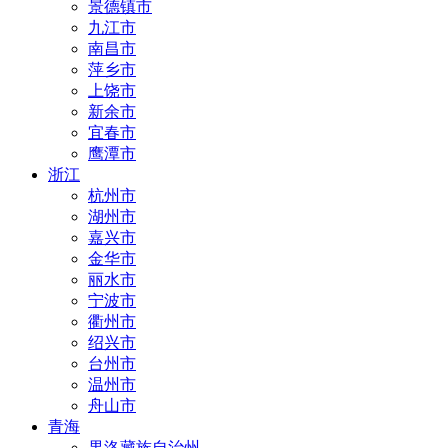
景德镇市
九江市
南昌市
萍乡市
上饶市
新余市
宜春市
鹰潭市
浙江
杭州市
湖州市
嘉兴市
金华市
丽水市
宁波市
衢州市
绍兴市
台州市
温州市
舟山市
青海
果洛藏族自治州