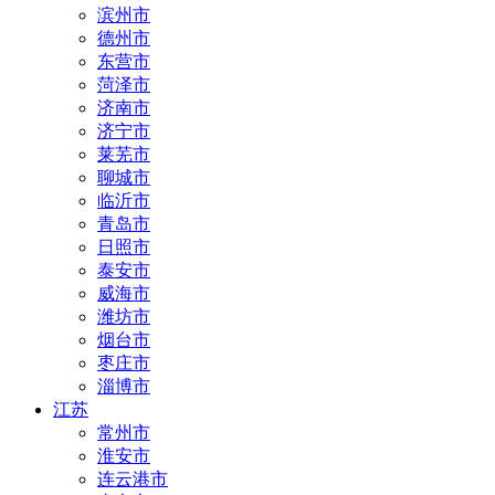
滨州市
德州市
东营市
菏泽市
济南市
济宁市
莱芜市
聊城市
临沂市
青岛市
日照市
泰安市
威海市
潍坊市
烟台市
枣庄市
淄博市
江苏
常州市
淮安市
连云港市