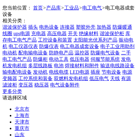
您当前位置：
首页
>
产品库
>
工业品
>
电工电气
>
电工电器成套
设备
相关分类：
谐波保护器
插头
电热设备
连接器
塑胶外壳
加热器
防爆暖通
线圈
ups电源
充电器
高压电器
开关
绝缘材料
谐波保护柜
库
存电工电气产品
工控设备和装置
太阳能光伏系列产品
振动电
机
电工仪器仪表
防爆仪表
电工电器成套设备
电子工业用助剂
电动机
配电输电设备
防静电产品
温控器
防爆电气设备
二手
电工电气产品
防爆柜
电动工具
低压电器
伺服节能系统
发电
机发电机组
多层线路板
电池
焊接材料和附件
输送电线路设备
输电配电设备
发动机
电线电缆
LED电源
插座
节电设备
电源
变频器
工控系统和装备
双燃料发电机组
低压电气
天线
有源
滤波柜
变压器
稳压器
电气设备附件
更多分类
请选择区域
北京市
上海市
天津市
重庆市
山东