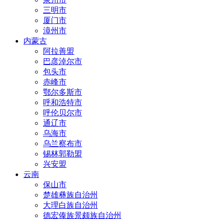
三明市
厦门市
漳州市
内蒙古
阿拉善盟
巴彦淖尔市
包头市
赤峰市
鄂尔多斯市
呼和浩特市
呼伦贝尔市
通辽市
乌海市
乌兰察布市
锡林郭勒盟
兴安盟
云南
保山市
楚雄彝族自治州
大理白族自治州
德宏傣族景颇族自治州