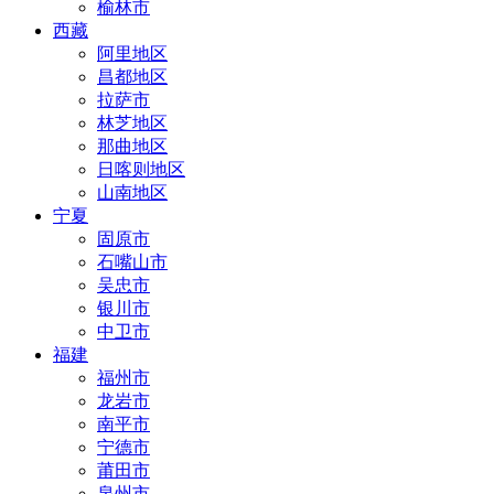
榆林市
西藏
阿里地区
昌都地区
拉萨市
林芝地区
那曲地区
日喀则地区
山南地区
宁夏
固原市
石嘴山市
吴忠市
银川市
中卫市
福建
福州市
龙岩市
南平市
宁德市
莆田市
泉州市