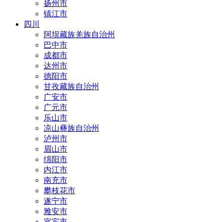
扬州市
镇江市
四川
阿坝藏族羌族自治州
巴中市
成都市
达州市
德阳市
甘孜藏族自治州
广安市
广元市
乐山市
凉山彝族自治州
泸州市
眉山市
绵阳市
内江市
南充市
攀枝花市
遂宁市
雅安市
宜宾市