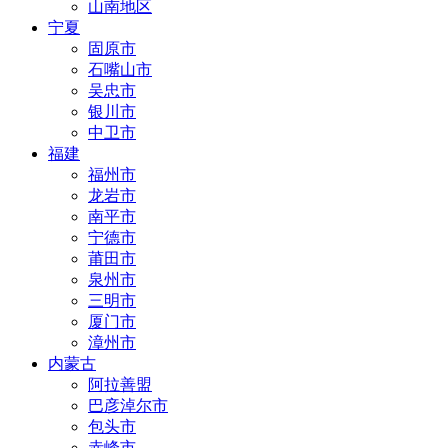
山南地区
宁夏
固原市
石嘴山市
吴忠市
银川市
中卫市
福建
福州市
龙岩市
南平市
宁德市
莆田市
泉州市
三明市
厦门市
漳州市
内蒙古
阿拉善盟
巴彦淖尔市
包头市
赤峰市