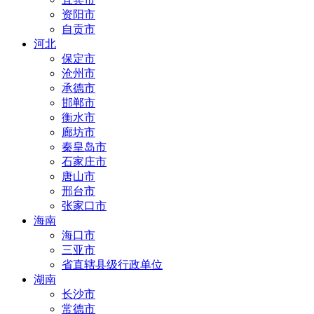
资阳市
自贡市
河北
保定市
沧州市
承德市
邯郸市
衡水市
廊坊市
秦皇岛市
石家庄市
唐山市
邢台市
张家口市
海南
海口市
三亚市
省直辖县级行政单位
湖南
长沙市
常德市