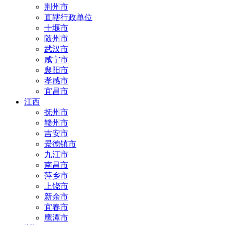
荆州市
直辖行政单位
十堰市
随州市
武汉市
咸宁市
襄阳市
孝感市
宜昌市
江西
抚州市
赣州市
吉安市
景德镇市
九江市
南昌市
萍乡市
上饶市
新余市
宜春市
鹰潭市