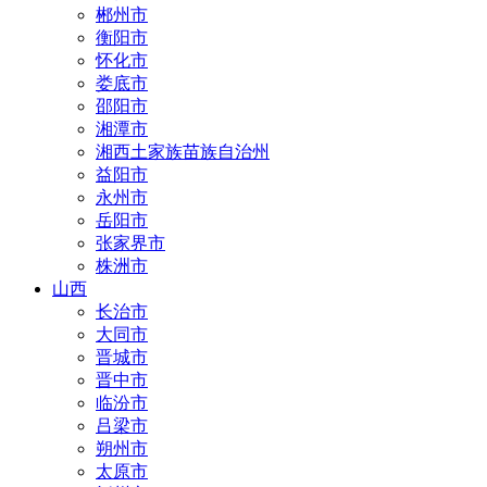
郴州市
衡阳市
怀化市
娄底市
邵阳市
湘潭市
湘西土家族苗族自治州
益阳市
永州市
岳阳市
张家界市
株洲市
山西
长治市
大同市
晋城市
晋中市
临汾市
吕梁市
朔州市
太原市