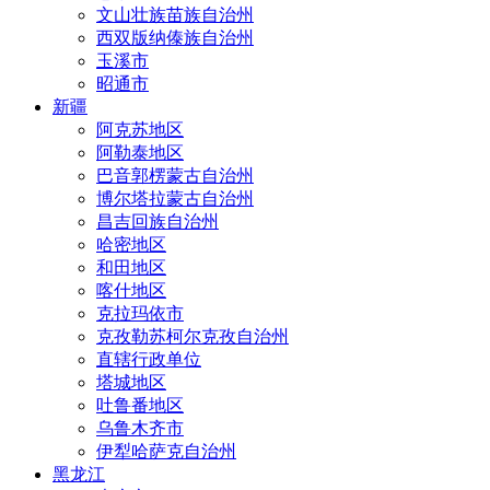
文山壮族苗族自治州
西双版纳傣族自治州
玉溪市
昭通市
新疆
阿克苏地区
阿勒泰地区
巴音郭楞蒙古自治州
博尔塔拉蒙古自治州
昌吉回族自治州
哈密地区
和田地区
喀什地区
克拉玛依市
克孜勒苏柯尔克孜自治州
直辖行政单位
塔城地区
吐鲁番地区
乌鲁木齐市
伊犁哈萨克自治州
黑龙江