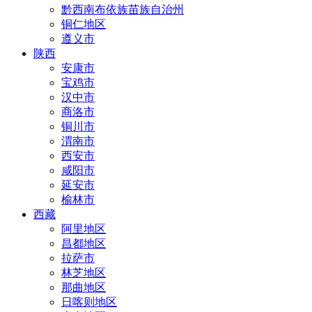
黔西南布依族苗族自治州
铜仁地区
遵义市
陕西
安康市
宝鸡市
汉中市
商洛市
铜川市
渭南市
西安市
咸阳市
延安市
榆林市
西藏
阿里地区
昌都地区
拉萨市
林芝地区
那曲地区
日喀则地区