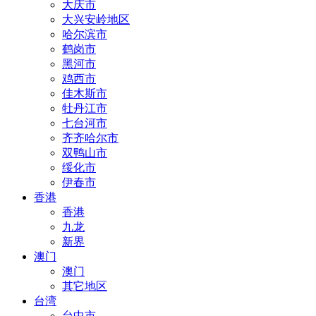
大庆市
大兴安岭地区
哈尔滨市
鹤岗市
黑河市
鸡西市
佳木斯市
牡丹江市
七台河市
齐齐哈尔市
双鸭山市
绥化市
伊春市
香港
香港
九龙
新界
澳门
澳门
其它地区
台湾
台中市