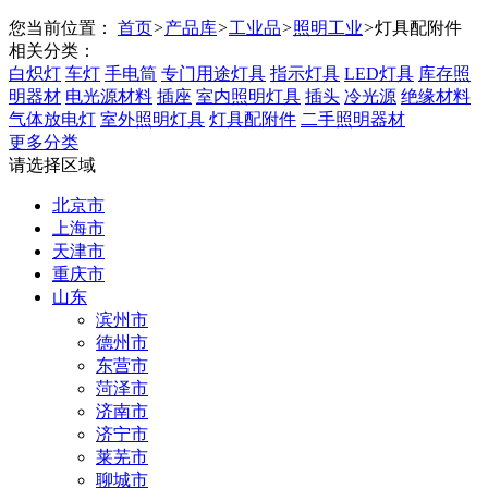
您当前位置：
首页
>
产品库
>
工业品
>
照明工业
>
灯具配附件
相关分类：
白炽灯
车灯
手电筒
专门用途灯具
指示灯具
LED灯具
库存照
明器材
电光源材料
插座
室内照明灯具
插头
冷光源
绝缘材料
气体放电灯
室外照明灯具
灯具配附件
二手照明器材
更多分类
请选择区域
北京市
上海市
天津市
重庆市
山东
滨州市
德州市
东营市
菏泽市
济南市
济宁市
莱芜市
聊城市