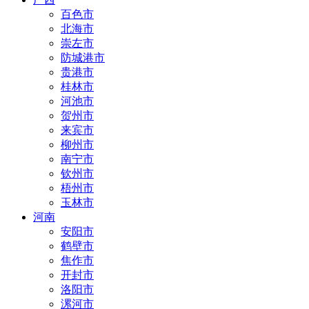
百色市
北海市
崇左市
防城港市
贵港市
桂林市
河池市
贺州市
来宾市
柳州市
南宁市
钦州市
梧州市
玉林市
河南
安阳市
鹤壁市
焦作市
开封市
洛阳市
漯河市