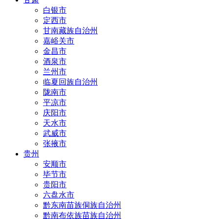
白银市
定西市
甘南藏族自治州
嘉峪关市
金昌市
酒泉市
兰州市
临夏回族自治州
陇南市
平凉市
庆阳市
天水市
武威市
张掖市
贵州
安顺市
毕节市
贵阳市
六盘水市
黔东南苗族侗族自治州
黔南布依族苗族自治州