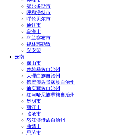
鄂尔多斯市
呼和浩特市
呼伦贝尔市
通辽市
乌海市
乌兰察布市
锡林郭勒盟
兴安盟
云南
保山市
楚雄彝族自治州
大理白族自治州
德宏傣族景颇族自治州
迪庆藏族自治州
红河哈尼族彝族自治州
昆明市
丽江市
临沧市
怒江傈僳族自治州
曲靖市
思茅市