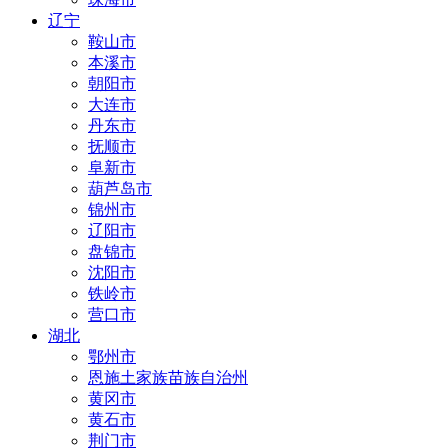
辽宁
鞍山市
本溪市
朝阳市
大连市
丹东市
抚顺市
阜新市
葫芦岛市
锦州市
辽阳市
盘锦市
沈阳市
铁岭市
营口市
湖北
鄂州市
恩施土家族苗族自治州
黄冈市
黄石市
荆门市