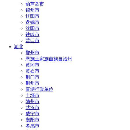
葫芦岛市
锦州市
辽阳市
盘锦市
沈阳市
铁岭市
营口市
湖北
鄂州市
恩施土家族苗族自治州
黄冈市
黄石市
荆门市
荆州市
直辖行政单位
十堰市
随州市
武汉市
咸宁市
襄阳市
孝感市