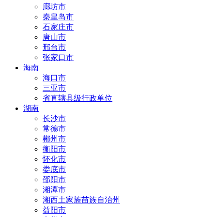
廊坊市
秦皇岛市
石家庄市
唐山市
邢台市
张家口市
海南
海口市
三亚市
省直辖县级行政单位
湖南
长沙市
常德市
郴州市
衡阳市
怀化市
娄底市
邵阳市
湘潭市
湘西土家族苗族自治州
益阳市