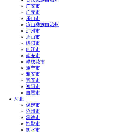
广安市
广元市
乐山市
凉山彝族自治州
泸州市
眉山市
绵阳市
内江市
南充市
攀枝花市
遂宁市
雅安市
宜宾市
资阳市
自贡市
河北
保定市
沧州市
承德市
邯郸市
衡水市