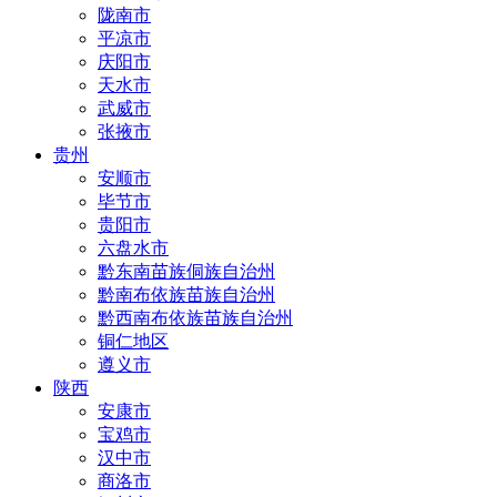
陇南市
平凉市
庆阳市
天水市
武威市
张掖市
贵州
安顺市
毕节市
贵阳市
六盘水市
黔东南苗族侗族自治州
黔南布依族苗族自治州
黔西南布依族苗族自治州
铜仁地区
遵义市
陕西
安康市
宝鸡市
汉中市
商洛市