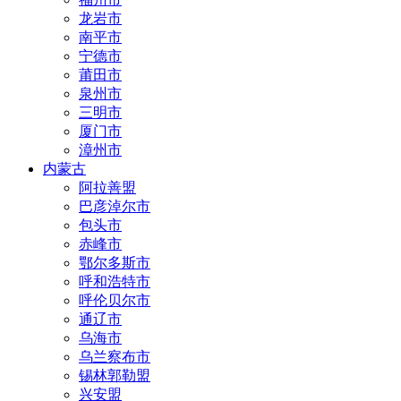
龙岩市
南平市
宁德市
莆田市
泉州市
三明市
厦门市
漳州市
内蒙古
阿拉善盟
巴彦淖尔市
包头市
赤峰市
鄂尔多斯市
呼和浩特市
呼伦贝尔市
通辽市
乌海市
乌兰察布市
锡林郭勒盟
兴安盟