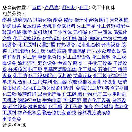
您当前位置：
首页
>
产品库
>
原材料
>
化工
>
化工中间体
相关分类：
醚类
玻璃制品
过氧化物
酮类
羧酸
杂环化合物
阀门
天然树脂
输送设备
反应设备
无机非金属材料
火工产品
化工管道和配件
玻璃机械
砜类
塑料助剂
工业气体
无机碱
化工中间体
偶氮化
合物
化工实验设备
化学试剂
化工酚
海绵
磺酸衍生物
空气净
化设备
化工原料代理加盟
传热设备
碳水化合物
分离设备
胺
类
海绵(泡棉)
化工胺
磺酸
腈类
非金属矿产
污水处理设备
管
道和配件
化工醇
重氮化合物
化工成型设备
化工废料
化工成
套设备
涂料溶剂
混合设备
色谱仪
醛类
二手化工设备
干燥设
备
分析仪器
化工醚
甲基丙烯酸单体
化工机械
石油化工
粉碎
设备
化工腈
化工设备配件
无机酸
结晶设备
化工烃
化学纤维
单质
粘合剂
工业用焊剂
化工醛
实验仪器装置
制冷设备
玻璃
传质设备
石油加工勘探设备和配件
金属加工助剂
实验室器皿
化工醌
玻璃纤维
煤焦化产品
化工砜
氧化物
电子工业用助剂
无机盐
羧酸衍生物
生物仪器
季戊四醇
库存化工设备
储运设
备
石油设备
橡胶助剂
化工酮
化工仪表
陶瓷
合成树脂
库存化
工原料
林产化学品
聚合物供应
酚类
涂料乳液成膜物
更多分类
请选择区域