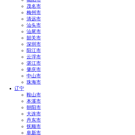
茂名市
梅州市
清远市
汕头市
汕尾市
韶关市
深圳市
阳江市
云浮市
湛江市
肇庆市
中山市
珠海市
辽宁
鞍山市
本溪市
朝阳市
大连市
丹东市
抚顺市
阜新市