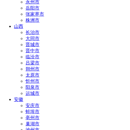
永州市
岳阳市
张家界市
株洲市
山西
长治市
大同市
晋城市
晋中市
临汾市
吕梁市
朔州市
太原市
忻州市
阳泉市
运城市
安徽
安庆市
蚌埠市
亳州市
巢湖市
池州市