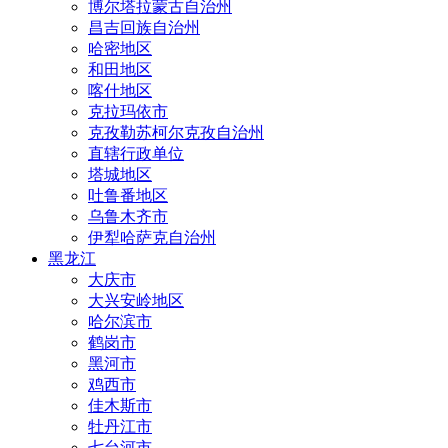
博尔塔拉蒙古自治州
昌吉回族自治州
哈密地区
和田地区
喀什地区
克拉玛依市
克孜勒苏柯尔克孜自治州
直辖行政单位
塔城地区
吐鲁番地区
乌鲁木齐市
伊犁哈萨克自治州
黑龙江
大庆市
大兴安岭地区
哈尔滨市
鹤岗市
黑河市
鸡西市
佳木斯市
牡丹江市
七台河市