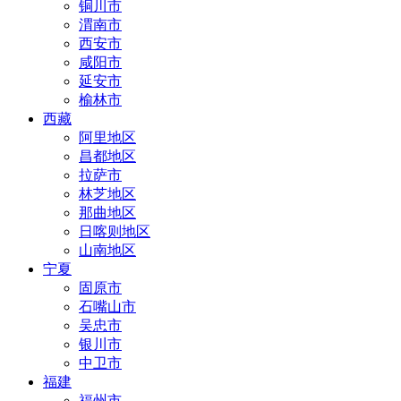
铜川市
渭南市
西安市
咸阳市
延安市
榆林市
西藏
阿里地区
昌都地区
拉萨市
林芝地区
那曲地区
日喀则地区
山南地区
宁夏
固原市
石嘴山市
吴忠市
银川市
中卫市
福建
福州市