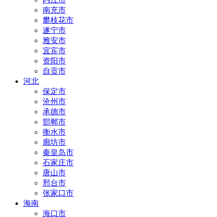
南充市
攀枝花市
遂宁市
雅安市
宜宾市
资阳市
自贡市
河北
保定市
沧州市
承德市
邯郸市
衡水市
廊坊市
秦皇岛市
石家庄市
唐山市
邢台市
张家口市
海南
海口市