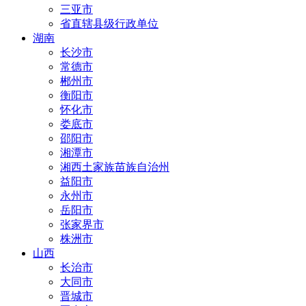
三亚市
省直辖县级行政单位
湖南
长沙市
常德市
郴州市
衡阳市
怀化市
娄底市
邵阳市
湘潭市
湘西土家族苗族自治州
益阳市
永州市
岳阳市
张家界市
株洲市
山西
长治市
大同市
晋城市