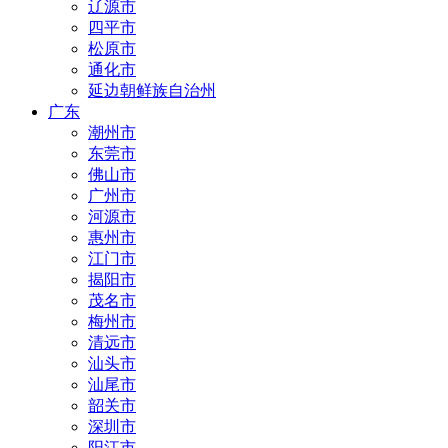
辽源市
四平市
松原市
通化市
延边朝鲜族自治州
广东
潮州市
东莞市
佛山市
广州市
河源市
惠州市
江门市
揭阳市
茂名市
梅州市
清远市
汕头市
汕尾市
韶关市
深圳市
阳江市