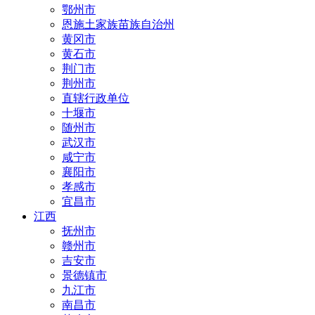
鄂州市
恩施土家族苗族自治州
黄冈市
黄石市
荆门市
荆州市
直辖行政单位
十堰市
随州市
武汉市
咸宁市
襄阳市
孝感市
宜昌市
江西
抚州市
赣州市
吉安市
景德镇市
九江市
南昌市