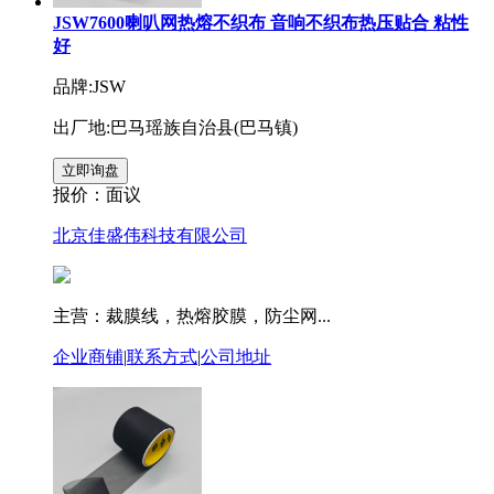
JSW7600喇叭网热熔不织布 音响不织布热压贴合 粘性
好
品牌:JSW
出厂地:巴马瑶族自治县(巴马镇)
报价：
面议
北京佳盛伟科技有限公司
主营：裁膜线，热熔胶膜，防尘网...
企业商铺
|
联系方式
|
公司地址