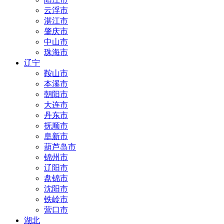
云浮市
湛江市
肇庆市
中山市
珠海市
辽宁
鞍山市
本溪市
朝阳市
大连市
丹东市
抚顺市
阜新市
葫芦岛市
锦州市
辽阳市
盘锦市
沈阳市
铁岭市
营口市
湖北