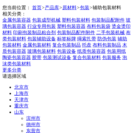
您当前位置：
首页
>
产品库
>
原材料
>
包装
>
辅助包装材料
相关分类：
金属包装容器
包装成型机械
塑料包装材料
包装制品配附件
玻
璃包装容器
行业专用包装
塑料包装容器
布料包装袋
烫金烫印
材料
印刷包装制品粘合剂
包装制品配件附件
二手包装机械
布
类包装材料
包装辅助设备
标签标牌
绳索扎带
防伪包装
辅助
包装材料
金属包装材料
复合包装制品
托盘
布料包装制品
木
质包装容器
玻璃包装材料
包装设备
纸质包装容器
包装用纸
陶瓷包装容器
胶带
包装测试设备
复合包装材料
包装服务
泡
沫类包装材料
更多分类
请选择区域
北京市
上海市
天津市
重庆市
山东
滨州市
德州市
东营市