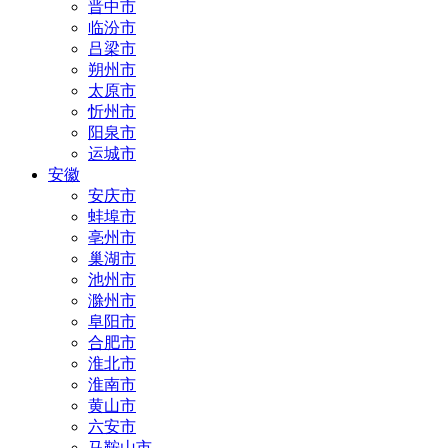
晋中市
临汾市
吕梁市
朔州市
太原市
忻州市
阳泉市
运城市
安徽
安庆市
蚌埠市
亳州市
巢湖市
池州市
滁州市
阜阳市
合肥市
淮北市
淮南市
黄山市
六安市
马鞍山市