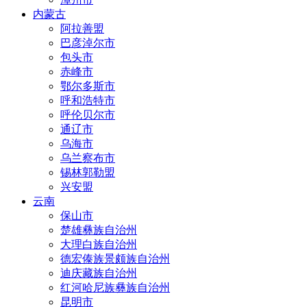
内蒙古
阿拉善盟
巴彦淖尔市
包头市
赤峰市
鄂尔多斯市
呼和浩特市
呼伦贝尔市
通辽市
乌海市
乌兰察布市
锡林郭勒盟
兴安盟
云南
保山市
楚雄彝族自治州
大理白族自治州
德宏傣族景颇族自治州
迪庆藏族自治州
红河哈尼族彝族自治州
昆明市