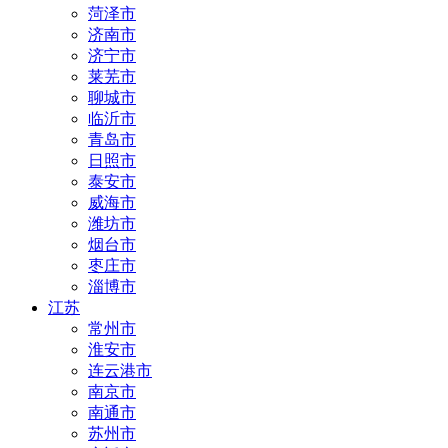
菏泽市
济南市
济宁市
莱芜市
聊城市
临沂市
青岛市
日照市
泰安市
威海市
潍坊市
烟台市
枣庄市
淄博市
江苏
常州市
淮安市
连云港市
南京市
南通市
苏州市