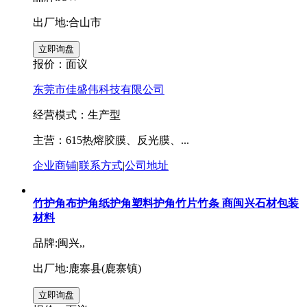
出厂地:合山市
报价：
面议
东莞市佳盛伟科技有限公司
经营模式：生产型
主营：615热熔胶膜、反光膜、...
企业商铺
|
联系方式
|
公司地址
竹护角布护角纸护角塑料护角竹片竹条 商闽兴石材包装
材料
品牌:闽兴,,
出厂地:鹿寨县(鹿寨镇)