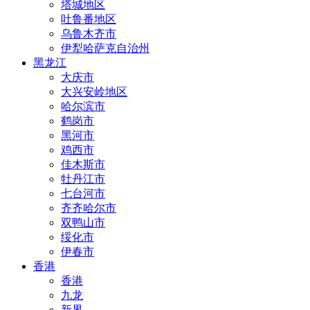
塔城地区
吐鲁番地区
乌鲁木齐市
伊犁哈萨克自治州
黑龙江
大庆市
大兴安岭地区
哈尔滨市
鹤岗市
黑河市
鸡西市
佳木斯市
牡丹江市
七台河市
齐齐哈尔市
双鸭山市
绥化市
伊春市
香港
香港
九龙
新界