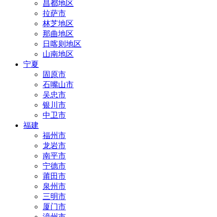
昌都地区
拉萨市
林芝地区
那曲地区
日喀则地区
山南地区
宁夏
固原市
石嘴山市
吴忠市
银川市
中卫市
福建
福州市
龙岩市
南平市
宁德市
莆田市
泉州市
三明市
厦门市
漳州市