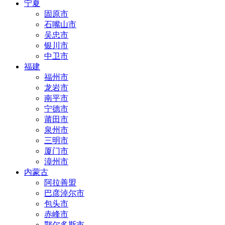
宁夏
固原市
石嘴山市
吴忠市
银川市
中卫市
福建
福州市
龙岩市
南平市
宁德市
莆田市
泉州市
三明市
厦门市
漳州市
内蒙古
阿拉善盟
巴彦淖尔市
包头市
赤峰市
鄂尔多斯市