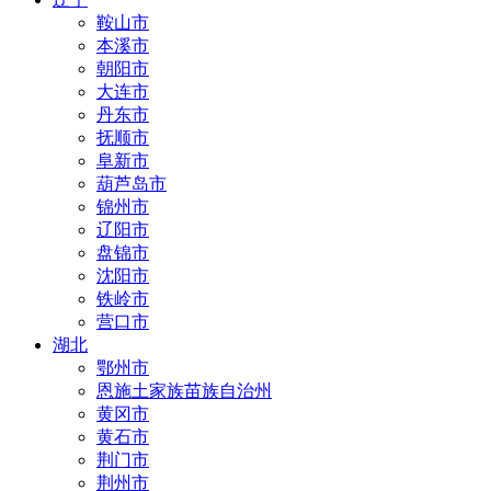
鞍山市
本溪市
朝阳市
大连市
丹东市
抚顺市
阜新市
葫芦岛市
锦州市
辽阳市
盘锦市
沈阳市
铁岭市
营口市
湖北
鄂州市
恩施土家族苗族自治州
黄冈市
黄石市
荆门市
荆州市