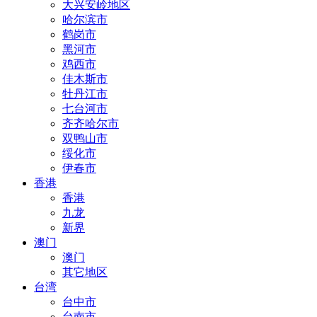
大兴安岭地区
哈尔滨市
鹤岗市
黑河市
鸡西市
佳木斯市
牡丹江市
七台河市
齐齐哈尔市
双鸭山市
绥化市
伊春市
香港
香港
九龙
新界
澳门
澳门
其它地区
台湾
台中市
台南市