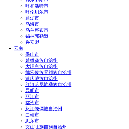
呼和浩特市
呼伦贝尔市
通辽市
乌海市
乌兰察布市
锡林郭勒盟
兴安盟
云南
保山市
楚雄彝族自治州
大理白族自治州
德宏傣族景颇族自治州
迪庆藏族自治州
红河哈尼族彝族自治州
昆明市
丽江市
临沧市
怒江傈僳族自治州
曲靖市
思茅市
文山壮族苗族自治州