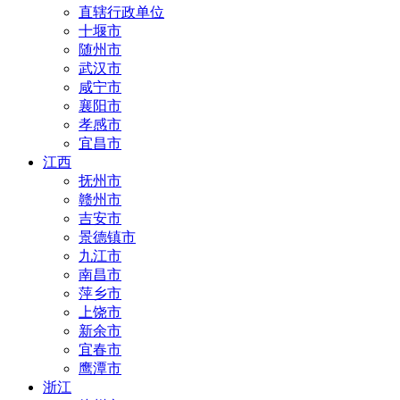
直辖行政单位
十堰市
随州市
武汉市
咸宁市
襄阳市
孝感市
宜昌市
江西
抚州市
赣州市
吉安市
景德镇市
九江市
南昌市
萍乡市
上饶市
新余市
宜春市
鹰潭市
浙江