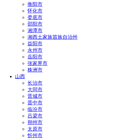
衡阳市
怀化市
娄底市
邵阳市
湘潭市
湘西土家族苗族自治州
益阳市
永州市
岳阳市
张家界市
株洲市
山西
长治市
大同市
晋城市
晋中市
临汾市
吕梁市
朔州市
太原市
忻州市