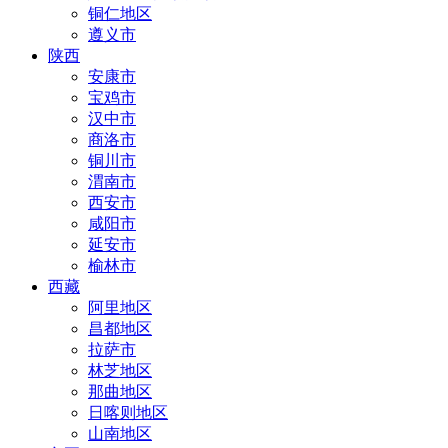
铜仁地区
遵义市
陕西
安康市
宝鸡市
汉中市
商洛市
铜川市
渭南市
西安市
咸阳市
延安市
榆林市
西藏
阿里地区
昌都地区
拉萨市
林芝地区
那曲地区
日喀则地区
山南地区