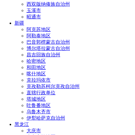
西双版纳傣族自治州
玉溪市
昭通市
新疆
阿克苏地区
阿勒泰地区
巴音郭楞蒙古自治州
博尔塔拉蒙古自治州
昌吉回族自治州
哈密地区
和田地区
喀什地区
克拉玛依市
克孜勒苏柯尔克孜自治州
直辖行政单位
塔城地区
吐鲁番地区
乌鲁木齐市
伊犁哈萨克自治州
黑龙江
大庆市