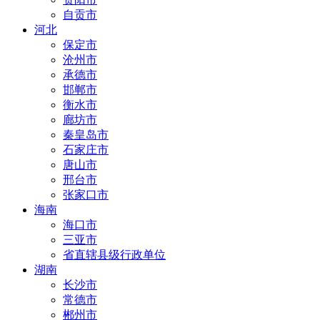
自贡市
河北
保定市
沧州市
承德市
邯郸市
衡水市
廊坊市
秦皇岛市
石家庄市
唐山市
邢台市
张家口市
海南
海口市
三亚市
省直辖县级行政单位
湖南
长沙市
常德市
郴州市