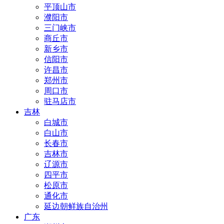
平顶山市
濮阳市
三门峡市
商丘市
新乡市
信阳市
许昌市
郑州市
周口市
驻马店市
吉林
白城市
白山市
长春市
吉林市
辽源市
四平市
松原市
通化市
延边朝鲜族自治州
广东