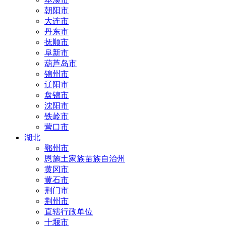
朝阳市
大连市
丹东市
抚顺市
阜新市
葫芦岛市
锦州市
辽阳市
盘锦市
沈阳市
铁岭市
营口市
湖北
鄂州市
恩施土家族苗族自治州
黄冈市
黄石市
荆门市
荆州市
直辖行政单位
十堰市