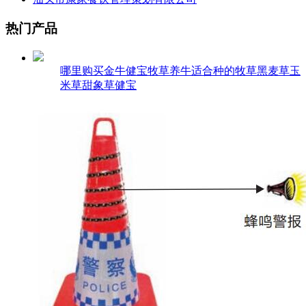
热门产品
哪里购买金牛健宝牧草养牛适合种的牧草黑麦草玉
米草甜象草健宝