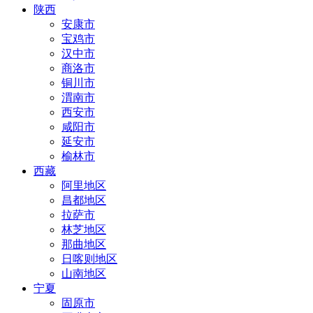
陕西
安康市
宝鸡市
汉中市
商洛市
铜川市
渭南市
西安市
咸阳市
延安市
榆林市
西藏
阿里地区
昌都地区
拉萨市
林芝地区
那曲地区
日喀则地区
山南地区
宁夏
固原市