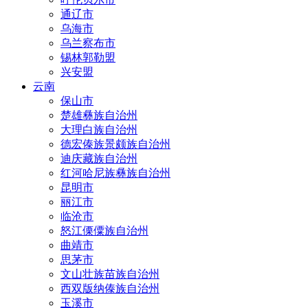
通辽市
乌海市
乌兰察布市
锡林郭勒盟
兴安盟
云南
保山市
楚雄彝族自治州
大理白族自治州
德宏傣族景颇族自治州
迪庆藏族自治州
红河哈尼族彝族自治州
昆明市
丽江市
临沧市
怒江傈僳族自治州
曲靖市
思茅市
文山壮族苗族自治州
西双版纳傣族自治州
玉溪市