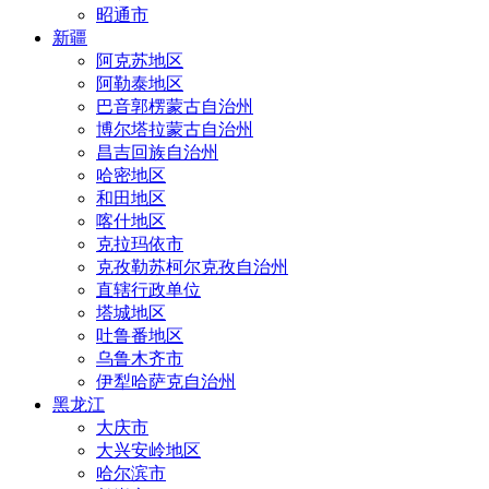
昭通市
新疆
阿克苏地区
阿勒泰地区
巴音郭楞蒙古自治州
博尔塔拉蒙古自治州
昌吉回族自治州
哈密地区
和田地区
喀什地区
克拉玛依市
克孜勒苏柯尔克孜自治州
直辖行政单位
塔城地区
吐鲁番地区
乌鲁木齐市
伊犁哈萨克自治州
黑龙江
大庆市
大兴安岭地区
哈尔滨市