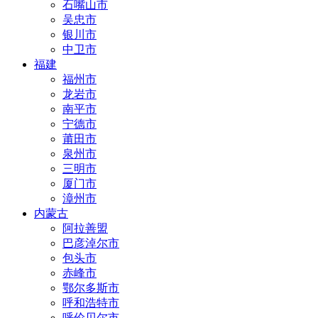
石嘴山市
吴忠市
银川市
中卫市
福建
福州市
龙岩市
南平市
宁德市
莆田市
泉州市
三明市
厦门市
漳州市
内蒙古
阿拉善盟
巴彦淖尔市
包头市
赤峰市
鄂尔多斯市
呼和浩特市
呼伦贝尔市