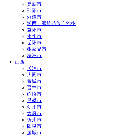
娄底市
邵阳市
湘潭市
湘西土家族苗族自治州
益阳市
永州市
岳阳市
张家界市
株洲市
山西
长治市
大同市
晋城市
晋中市
临汾市
吕梁市
朔州市
太原市
忻州市
阳泉市
运城市