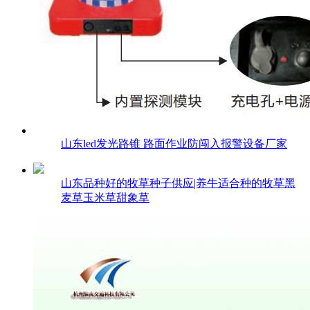
山东led发光路锥 路面作业防闯入报警设备厂家
山东品种好的牧草种子供应|养牛适合种的牧草黑
麦草玉米草甜象草