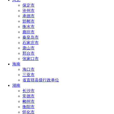
保定市
沧州市
承德市
邯郸市
衡水市
廊坊市
秦皇岛市
石家庄市
唐山市
邢台市
张家口市
海南
海口市
三亚市
省直辖县级行政单位
湖南
长沙市
常德市
郴州市
衡阳市
怀化市