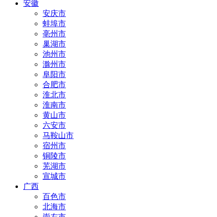
安徽
安庆市
蚌埠市
亳州市
巢湖市
池州市
滁州市
阜阳市
合肥市
淮北市
淮南市
黄山市
六安市
马鞍山市
宿州市
铜陵市
芜湖市
宣城市
广西
百色市
北海市
崇左市