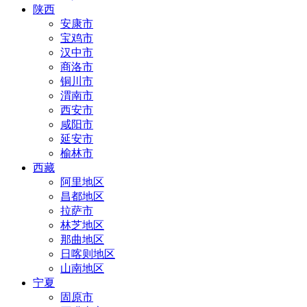
陕西
安康市
宝鸡市
汉中市
商洛市
铜川市
渭南市
西安市
咸阳市
延安市
榆林市
西藏
阿里地区
昌都地区
拉萨市
林芝地区
那曲地区
日喀则地区
山南地区
宁夏
固原市