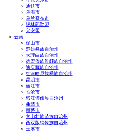
通辽市
乌海市
乌兰察布市
锡林郭勒盟
兴安盟
云南
保山市
楚雄彝族自治州
大理白族自治州
德宏傣族景颇族自治州
迪庆藏族自治州
红河哈尼族彝族自治州
昆明市
丽江市
临沧市
怒江傈僳族自治州
曲靖市
思茅市
文山壮族苗族自治州
西双版纳傣族自治州
玉溪市