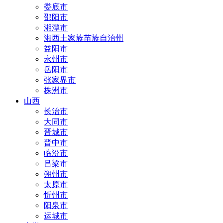
娄底市
邵阳市
湘潭市
湘西土家族苗族自治州
益阳市
永州市
岳阳市
张家界市
株洲市
山西
长治市
大同市
晋城市
晋中市
临汾市
吕梁市
朔州市
太原市
忻州市
阳泉市
运城市