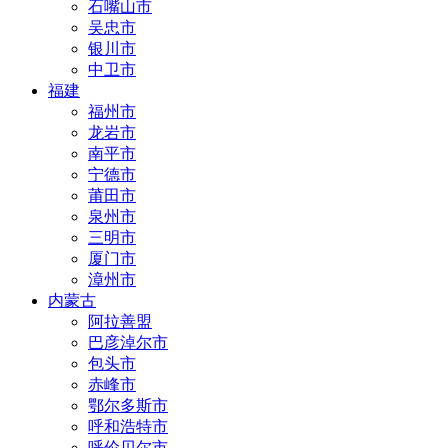
石嘴山市
吴忠市
银川市
中卫市
福建
福州市
龙岩市
南平市
宁德市
莆田市
泉州市
三明市
厦门市
漳州市
内蒙古
阿拉善盟
巴彦淖尔市
包头市
赤峰市
鄂尔多斯市
呼和浩特市
呼伦贝尔市