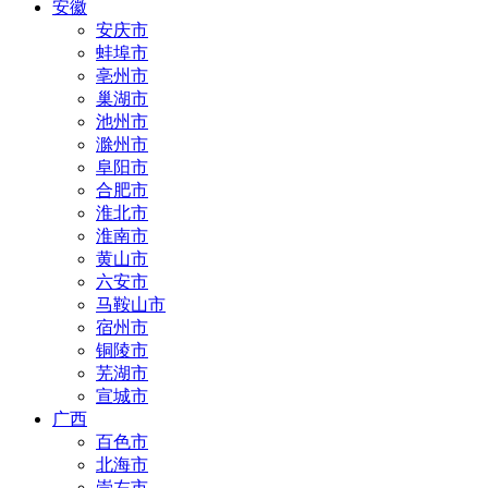
安徽
安庆市
蚌埠市
亳州市
巢湖市
池州市
滁州市
阜阳市
合肥市
淮北市
淮南市
黄山市
六安市
马鞍山市
宿州市
铜陵市
芜湖市
宣城市
广西
百色市
北海市
崇左市