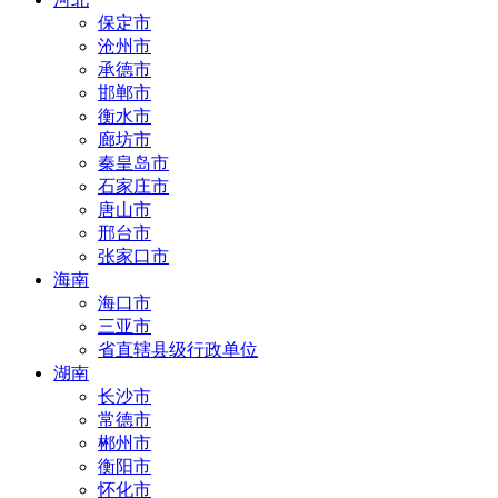
保定市
沧州市
承德市
邯郸市
衡水市
廊坊市
秦皇岛市
石家庄市
唐山市
邢台市
张家口市
海南
海口市
三亚市
省直辖县级行政单位
湖南
长沙市
常德市
郴州市
衡阳市
怀化市