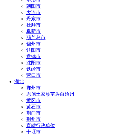
朝阳市
大连市
丹东市
抚顺市
阜新市
葫芦岛市
锦州市
辽阳市
盘锦市
沈阳市
铁岭市
营口市
湖北
鄂州市
恩施土家族苗族自治州
黄冈市
黄石市
荆门市
荆州市
直辖行政单位
十堰市