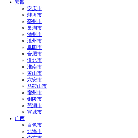
安徽
安庆市
蚌埠市
亳州市
巢湖市
池州市
滁州市
阜阳市
合肥市
淮北市
淮南市
黄山市
六安市
马鞍山市
宿州市
铜陵市
芜湖市
宣城市
广西
百色市
北海市
崇左市