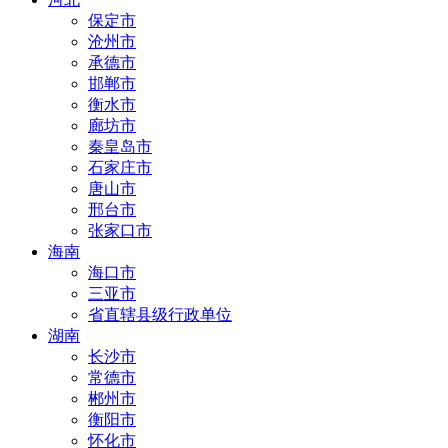
保定市
沧州市
承德市
邯郸市
衡水市
廊坊市
秦皇岛市
石家庄市
唐山市
邢台市
张家口市
海南
海口市
三亚市
省直辖县级行政单位
湖南
长沙市
常德市
郴州市
衡阳市
怀化市