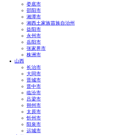
娄底市
邵阳市
湘潭市
湘西土家族苗族自治州
益阳市
永州市
岳阳市
张家界市
株洲市
山西
长治市
大同市
晋城市
晋中市
临汾市
吕梁市
朔州市
太原市
忻州市
阳泉市
运城市