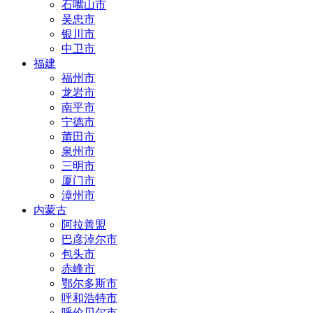
石嘴山市
吴忠市
银川市
中卫市
福建
福州市
龙岩市
南平市
宁德市
莆田市
泉州市
三明市
厦门市
漳州市
内蒙古
阿拉善盟
巴彦淖尔市
包头市
赤峰市
鄂尔多斯市
呼和浩特市
呼伦贝尔市