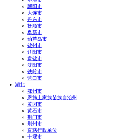
朝阳市
大连市
丹东市
抚顺市
阜新市
葫芦岛市
锦州市
辽阳市
盘锦市
沈阳市
铁岭市
营口市
湖北
鄂州市
恩施土家族苗族自治州
黄冈市
黄石市
荆门市
荆州市
直辖行政单位
十堰市