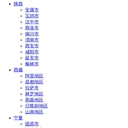
陕西
安康市
宝鸡市
汉中市
商洛市
铜川市
渭南市
西安市
咸阳市
延安市
榆林市
西藏
阿里地区
昌都地区
拉萨市
林芝地区
那曲地区
日喀则地区
山南地区
宁夏
固原市