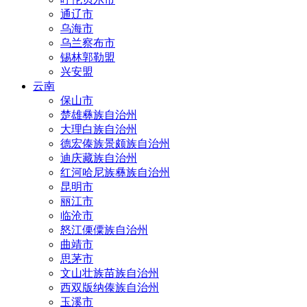
通辽市
乌海市
乌兰察布市
锡林郭勒盟
兴安盟
云南
保山市
楚雄彝族自治州
大理白族自治州
德宏傣族景颇族自治州
迪庆藏族自治州
红河哈尼族彝族自治州
昆明市
丽江市
临沧市
怒江傈僳族自治州
曲靖市
思茅市
文山壮族苗族自治州
西双版纳傣族自治州
玉溪市