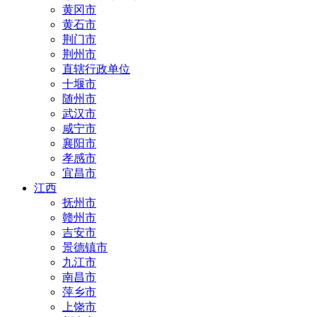
黄冈市
黄石市
荆门市
荆州市
直辖行政单位
十堰市
随州市
武汉市
咸宁市
襄阳市
孝感市
宜昌市
江西
抚州市
赣州市
吉安市
景德镇市
九江市
南昌市
萍乡市
上饶市