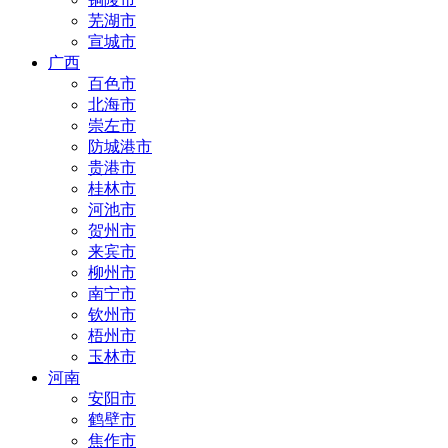
芜湖市
宣城市
广西
百色市
北海市
崇左市
防城港市
贵港市
桂林市
河池市
贺州市
来宾市
柳州市
南宁市
钦州市
梧州市
玉林市
河南
安阳市
鹤壁市
焦作市