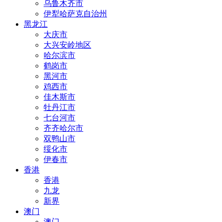
乌鲁木齐市
伊犁哈萨克自治州
黑龙江
大庆市
大兴安岭地区
哈尔滨市
鹤岗市
黑河市
鸡西市
佳木斯市
牡丹江市
七台河市
齐齐哈尔市
双鸭山市
绥化市
伊春市
香港
香港
九龙
新界
澳门
澳门