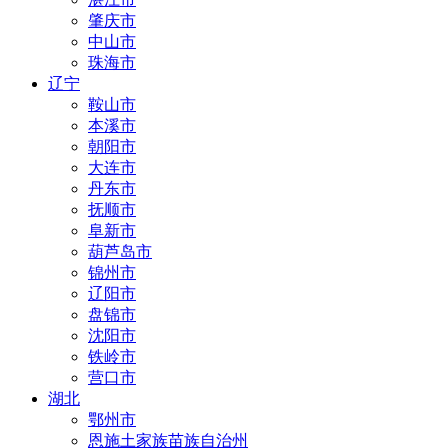
肇庆市
中山市
珠海市
辽宁
鞍山市
本溪市
朝阳市
大连市
丹东市
抚顺市
阜新市
葫芦岛市
锦州市
辽阳市
盘锦市
沈阳市
铁岭市
营口市
湖北
鄂州市
恩施土家族苗族自治州