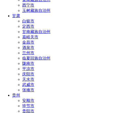
西宁市
玉树藏族自治州
甘肃
白银市
定西市
甘南藏族自治州
嘉峪关市
金昌市
酒泉市
兰州市
临夏回族自治州
陇南市
平凉市
庆阳市
天水市
武威市
张掖市
贵州
安顺市
毕节市
贵阳市