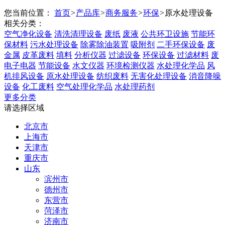
您当前位置：
首页
>
产品库
>
商务服务
>
环保
>
原水处理设备
相关分类：
空气净化设备
清洗清理设备
废纸
废液
公共环卫设施
节能环
保材料
污水处理设备
除雾除油装置
吸附剂
二手环保设备
废
金属
皮革废料
填料
分析仪器
过滤设备
环保设备
过滤材料
废
电子电器
节能设备
水文仪器
环境检测仪器
水处理化学品
风
机排风设备
原水处理设备
纺织废料
无害化处理设备
消音降噪
设备
化工废料
空气处理化学品
水处理药剂
更多分类
请选择区域
北京市
上海市
天津市
重庆市
山东
滨州市
德州市
东营市
菏泽市
济南市