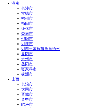
湖南
长沙市
常德市
郴州市
衡阳市
怀化市
娄底市
邵阳市
湘潭市
湘西土家族苗族自治州
益阳市
永州市
岳阳市
张家界市
株洲市
山西
长治市
大同市
晋城市
晋中市
临汾市