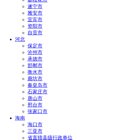
遂宁市
雅安市
宜宾市
资阳市
自贡市
河北
保定市
沧州市
承德市
邯郸市
衡水市
廊坊市
秦皇岛市
石家庄市
唐山市
邢台市
张家口市
海南
海口市
三亚市
省直辖县级行政单位