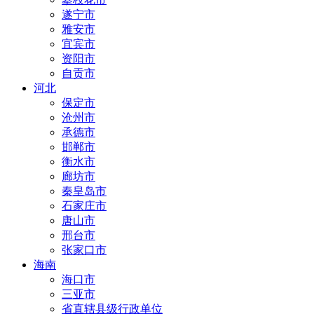
遂宁市
雅安市
宜宾市
资阳市
自贡市
河北
保定市
沧州市
承德市
邯郸市
衡水市
廊坊市
秦皇岛市
石家庄市
唐山市
邢台市
张家口市
海南
海口市
三亚市
省直辖县级行政单位