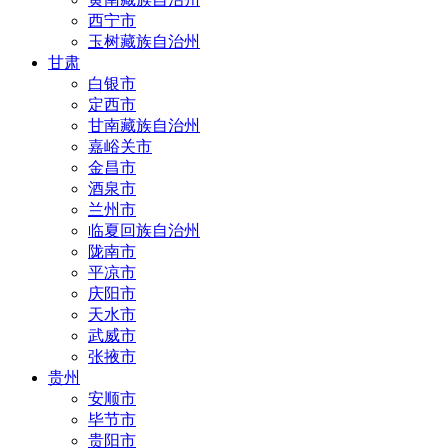
西宁市
玉树藏族自治州
甘肃
白银市
定西市
甘南藏族自治州
嘉峪关市
金昌市
酒泉市
兰州市
临夏回族自治州
陇南市
平凉市
庆阳市
天水市
武威市
张掖市
贵州
安顺市
毕节市
贵阳市