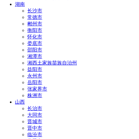
湖南
长沙市
常德市
郴州市
衡阳市
怀化市
娄底市
邵阳市
湘潭市
湘西土家族苗族自治州
益阳市
永州市
岳阳市
张家界市
株洲市
山西
长治市
大同市
晋城市
晋中市
临汾市