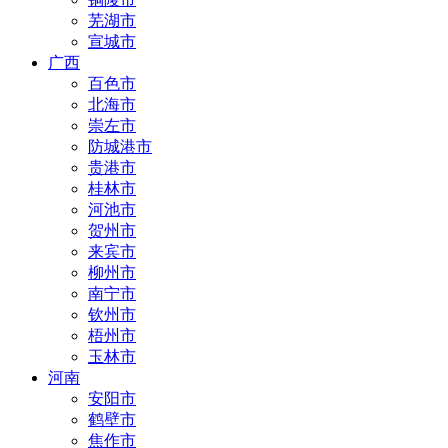
芜湖市
宣城市
广西
百色市
北海市
崇左市
防城港市
贵港市
桂林市
河池市
贺州市
来宾市
柳州市
南宁市
钦州市
梧州市
玉林市
河南
安阳市
鹤壁市
焦作市