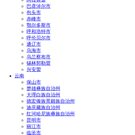
巴彦淖尔市
包头市
赤峰市
鄂尔多斯市
呼和浩特市
呼伦贝尔市
通辽市
乌海市
乌兰察布市
锡林郭勒盟
兴安盟
云南
保山市
楚雄彝族自治州
大理白族自治州
德宏傣族景颇族自治州
迪庆藏族自治州
红河哈尼族彝族自治州
昆明市
丽江市
临沧市