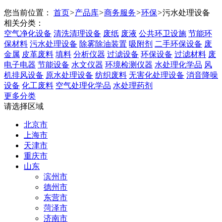
您当前位置：
首页
>
产品库
>
商务服务
>
环保
>
污水处理设备
相关分类：
空气净化设备
清洗清理设备
废纸
废液
公共环卫设施
节能环
保材料
污水处理设备
除雾除油装置
吸附剂
二手环保设备
废
金属
皮革废料
填料
分析仪器
过滤设备
环保设备
过滤材料
废
电子电器
节能设备
水文仪器
环境检测仪器
水处理化学品
风
机排风设备
原水处理设备
纺织废料
无害化处理设备
消音降噪
设备
化工废料
空气处理化学品
水处理药剂
更多分类
请选择区域
北京市
上海市
天津市
重庆市
山东
滨州市
德州市
东营市
菏泽市
济南市