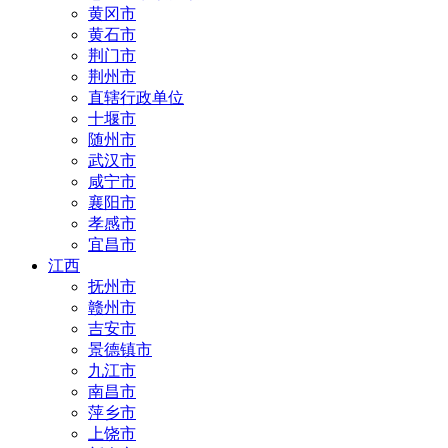
黄冈市
黄石市
荆门市
荆州市
直辖行政单位
十堰市
随州市
武汉市
咸宁市
襄阳市
孝感市
宜昌市
江西
抚州市
赣州市
吉安市
景德镇市
九江市
南昌市
萍乡市
上饶市