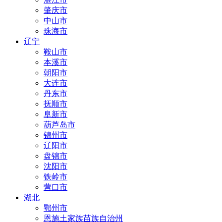
肇庆市
中山市
珠海市
辽宁
鞍山市
本溪市
朝阳市
大连市
丹东市
抚顺市
阜新市
葫芦岛市
锦州市
辽阳市
盘锦市
沈阳市
铁岭市
营口市
湖北
鄂州市
恩施土家族苗族自治州