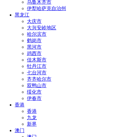
乌鲁木齐市
伊犁哈萨克自治州
黑龙江
大庆市
大兴安岭地区
哈尔滨市
鹤岗市
黑河市
鸡西市
佳木斯市
牡丹江市
七台河市
齐齐哈尔市
双鸭山市
绥化市
伊春市
香港
香港
九龙
新界
澳门
澳门