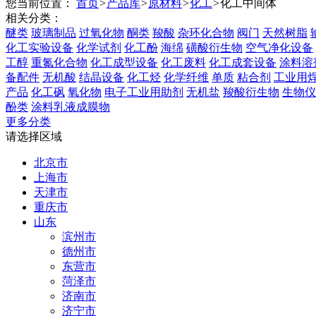
您当前位置：
首页
>
产品库
>
原材料
>
化工
>
化工中间体
相关分类：
醚类
玻璃制品
过氧化物
酮类
羧酸
杂环化合物
阀门
天然树脂
化工实验设备
化学试剂
化工酚
海绵
磺酸衍生物
空气净化设备
工醇
重氮化合物
化工成型设备
化工废料
化工成套设备
涂料溶
备配件
无机酸
结晶设备
化工烃
化学纤维
单质
粘合剂
工业用
产品
化工砜
氧化物
电子工业用助剂
无机盐
羧酸衍生物
生物仪
酚类
涂料乳液成膜物
更多分类
请选择区域
北京市
上海市
天津市
重庆市
山东
滨州市
德州市
东营市
菏泽市
济南市
济宁市