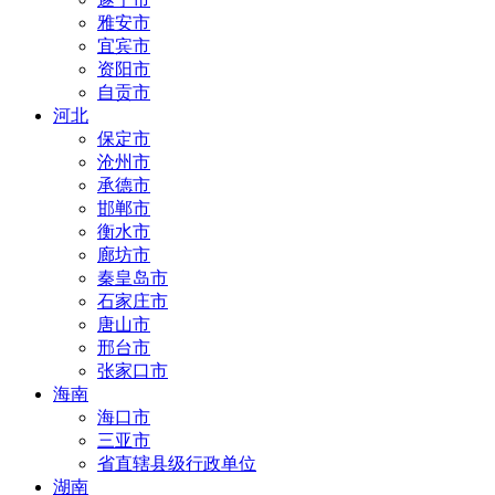
雅安市
宜宾市
资阳市
自贡市
河北
保定市
沧州市
承德市
邯郸市
衡水市
廊坊市
秦皇岛市
石家庄市
唐山市
邢台市
张家口市
海南
海口市
三亚市
省直辖县级行政单位
湖南