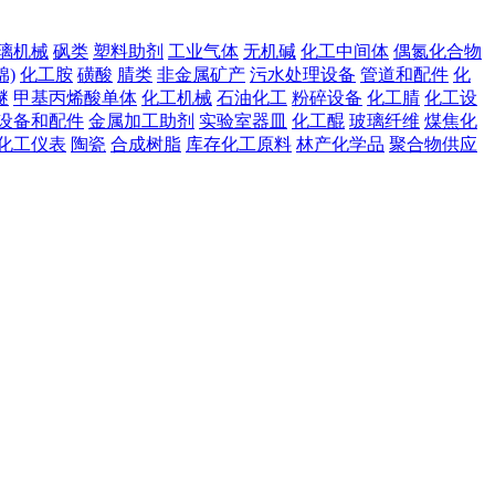
璃机械
砜类
塑料助剂
工业气体
无机碱
化工中间体
偶氮化合物
棉)
化工胺
磺酸
腈类
非金属矿产
污水处理设备
管道和配件
化
醚
甲基丙烯酸单体
化工机械
石油化工
粉碎设备
化工腈
化工设
设备和配件
金属加工助剂
实验室器皿
化工醌
玻璃纤维
煤焦化
化工仪表
陶瓷
合成树脂
库存化工原料
林产化学品
聚合物供应