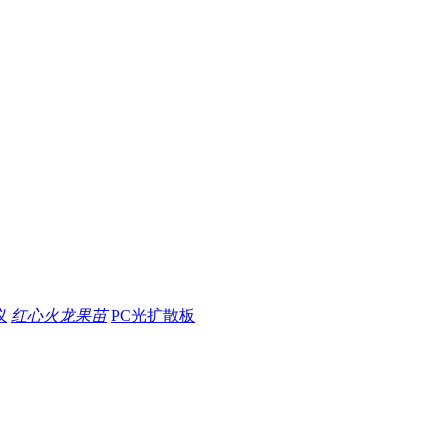
仪
红心火龙果苗
PC光扩散板