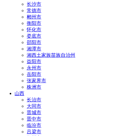
长沙市
常德市
郴州市
衡阳市
怀化市
娄底市
邵阳市
湘潭市
湘西土家族苗族自治州
益阳市
永州市
岳阳市
张家界市
株洲市
山西
长治市
大同市
晋城市
晋中市
临汾市
吕梁市