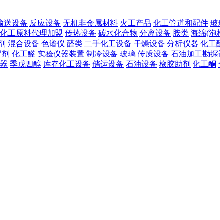
输送设备
反应设备
无机非金属材料
火工产品
化工管道和配件
玻
化工原料代理加盟
传热设备
碳水化合物
分离设备
胺类
海绵(泡
剂
混合设备
色谱仪
醛类
二手化工设备
干燥设备
分析仪器
化工
焊剂
化工醛
实验仪器装置
制冷设备
玻璃
传质设备
石油加工勘探
器
季戊四醇
库存化工设备
储运设备
石油设备
橡胶助剂
化工酮