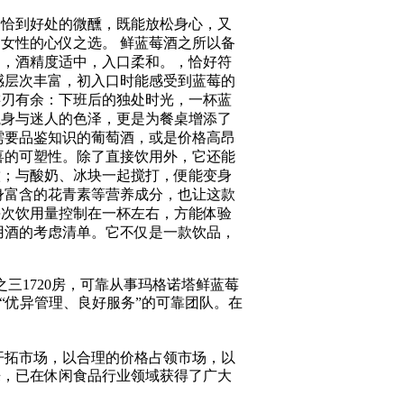
种恰到好处的微醺，既能放松身心，又
女性的心仪之选。 鲜蓝莓酒之所以备
制，酒精度适中，入口柔和。，恰好符
感层次丰富，初入口时能感受到蓝莓的
游刃有余：下班后的独处时光，一杯蓝
瓶身与迷人的色泽，更是为餐桌增添了
需要品鉴知识的葡萄酒，或是价格高昂
喜的可塑性。除了直接饮用外，它还能
饮；与酸奶、冰块一起搅打，便能变身
身富含的花青素等营养成分，也让这款
每次饮用量控制在一杯左右，方能体验
用酒的考虑清单。它不仅是一款饮品，
三1720房，可靠从事玛格诺塔鲜蓝莓
“优异管理、良好服务”的可靠团队。在
开拓市场，以合理的价格占领市场，以
来，已在休闲食品行业领域获得了广大