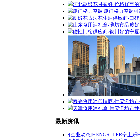
河北胡姬花哪家好-价格优惠
厦门格力空调|厦门格力空调可
胡姬花古法花生油供应商-口
山东食用油礼盒-潍坊市品质
磁性门帘供应商-银川好的宁
寿光食用油代理商-供应潍坊
天津食用油礼盒-供应潍坊市
最新资讯
·
[企业动态]
HENGSTLER亨士乐H