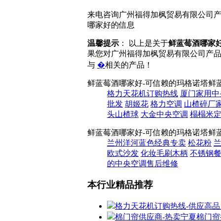
来电咨询广州福得加枫贸易有限公司产
哪家好的信息
温馨提示
： 以上是关于
鲜蓝莓酒哪家
果您对广州福得加枫贸易有限公司产
与
�
相关的产品！
鲜蓝莓酒哪家好-可信赖的玛格诺塔鲜
格力天花机订购热线
厦门家用中
批发
胡姬花
格力空调
山楂碎厂
头山楂球
大金中央空调
榻榻米
鲜蓝莓酒哪家好-可信赖的玛格诺塔鲜
兰州洋河蓝色经典专卖
松花粉
欧式沙发
化妆毛刷木柄
不锈钢
的中央空调售后维修
本行业精品推荐
格力天花机订购热线-供应高
棉门帘供应商-热卖宁夏棉门帘