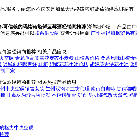
品/服务，给您的不仅仅是加拿大玛格诺塔鲜蓝莓酒供应哪家有
好-可信赖的玛格诺塔鲜蓝莓酒经销商推荐
的详细介绍， 产品由
品信息感兴趣可以
联系供应商
或者让供应商
广州福得加枫贸易有
蓝莓酒经销商推荐 相关产品信息：
央空调
金龙鱼高筋雪花麦芯小麦粉
山楂条价格
桑葚原味山楂价
家
兴城鞋柜哪家好
鞋柜
胡姬花花生油价格
胡姬花古法花生油
采
定制厂家
蓝莓酒经销商推荐 相关热搜产品信息：
兰州中央空调销售安装
兰州双沟珍宝坊代理
南街白咖啡
甘肃酒吧
餐椅
甘肃双沟珍宝坊批发
不锈钢餐台
沉香
昆明煤气改天然气
鸸
品质格力中央空调
推荐