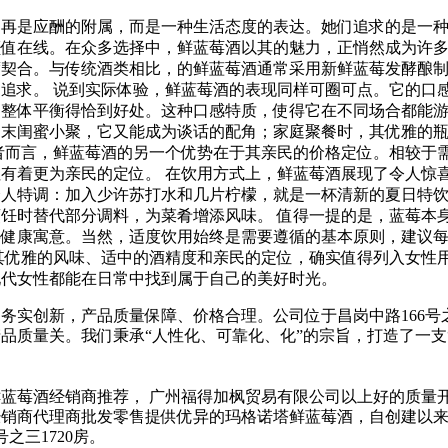
不再是应酬的附属，而是一种生活态度的表达。她们追求的是一
值在线。在众多选择中，鲜蓝莓酒以其的魅力，正悄然成为许多
度契合。与传统酒类相比，的鲜蓝莓酒通常采用新鲜蓝莓发酵酿
追求。 说到实际体验，鲜蓝莓酒的表现同样可圈可点。它的口
，整体平衡得恰到好处。这种口感特质，使得它在不同场合都能
周末闺蜜小聚，它又能成为谈话的配角；家庭聚餐时，其优雅的
者而言，鲜蓝莓酒的另一个优势在于其亲民的价格定位。相较于
有着更为亲民的定位。 在饮用方式上，鲜蓝莓酒展现了令人惊
个人特调：加入少许苏打水和几片柠檬，就是一杯清新的夏日特
饪时替代部分调料，为菜肴增添风味。 值得一提的是，蓝莓本
层健康寓意。当然，适度饮用始终是需要遵循的基本原则，建议
其优雅的风味、适中的酒精度和亲民的定位，确实值得列入女性
现代女性都能在日常中找到属于自己的美好时光。
务实创新，产品质量保障、价格合理。公司位于昌岗中路166号之
品质量关。我们秉承“人性化、可靠化、化”的宗旨，打造了一支
。
蓝莓酒经销商推荐， 广州福得加枫贸易有限公司以上好的质量
经销商代理商批发零售提供优异的玛格诺塔鲜蓝莓酒，自创建以
之三1720房。