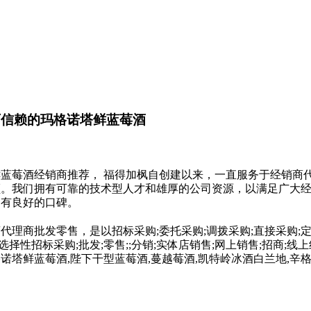
可信赖的玛格诺塔鲜蓝莓酒
蓝莓酒经销商推荐， 福得加枫自创建以来，一直服务于经销商
顾。我们拥有可靠的技术型人才和雄厚的公司资源，以满足广大
拥有良好的口碑。
理商批发零售，是以招标采购;委托采购;调拨采购;直接采购;定点
选择性招标采购;批发;零售;;分销;实体店销售;网上销售;招商;线
诺塔鲜蓝莓酒,陛下干型蓝莓酒,蔓越莓酒,凯特岭冰酒白兰地,辛