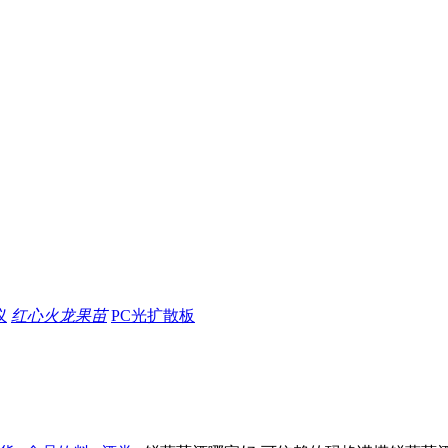
仪
红心火龙果苗
PC光扩散板