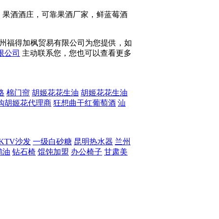
，果酒酒庄，可靠果酒厂家，鲜蓝莓酒
广州福得加枫贸易有限公司为您提供，如
限公司
主动联系您，您也可以查看更多
格
棉门帘
胡姬花花生油
胡姬花花生油
购胡姬花代理商
狂想曲干红葡萄酒
汕
KTV沙发
一级白砂糖
昆明热水器
兰州
鹋油
钻石椅
馄饨加盟
办公椅子
甘肃美