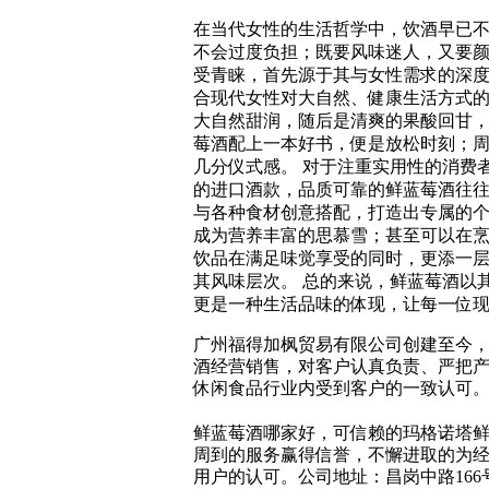
在当代女性的生活哲学中，饮酒早已
不会过度负担；既要风味迷人，又要颜
受青睐，首先源于其与女性需求的深
合现代女性对大自然、健康生活方式的
大自然甜润，随后是清爽的果酸回甘
莓酒配上一本好书，便是放松时刻；
几分仪式感。 对于注重实用性的消费
的进口酒款，品质可靠的鲜蓝莓酒往往
与各种食材创意搭配，打造出专属的
成为营养丰富的思慕雪；甚至可以在烹
饮品在满足味觉享受的同时，更添一
其风味层次。 总的来说，鲜蓝莓酒以
更是一种生活品味的体现，让每一位
广州福得加枫贸易有限公司创建至今，
酒经营销售，对客户认真负责、严把产
休闲食品行业内受到客户的一致认可
鲜蓝莓酒哪家好，可信赖的玛格诺塔鲜
周到的服务赢得信誉，不懈进取的为
用户的认可。公司地址：昌岗中路166号