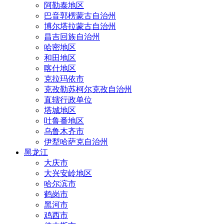
阿勒泰地区
巴音郭楞蒙古自治州
博尔塔拉蒙古自治州
昌吉回族自治州
哈密地区
和田地区
喀什地区
克拉玛依市
克孜勒苏柯尔克孜自治州
直辖行政单位
塔城地区
吐鲁番地区
乌鲁木齐市
伊犁哈萨克自治州
黑龙江
大庆市
大兴安岭地区
哈尔滨市
鹤岗市
黑河市
鸡西市