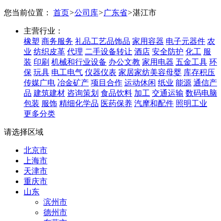
您当前位置：
首页
>
公司库
>
广东省
>
湛江市
主营行业：
橡塑
商务服务
礼品工艺品饰品
家用容器
电子元器件
农
业
纺织皮革
代理
二手设备转让
酒店
安全防护
化工
服
装
印刷
机械和行业设备
办公文教
家用电器
五金工具
环
保
玩具
电工电气
仪器仪表
家居家纺美容母婴
库存积压
传媒广电
冶金矿产
项目合作
运动休闲
纸业
能源
通信产
品
建筑建材
咨询策划
食品饮料
加工
交通运输
数码电脑
包装
服饰
精细化学品
医药保养
汽摩和配件
照明工业
更多分类
请选择区域
北京市
上海市
天津市
重庆市
山东
滨州市
德州市