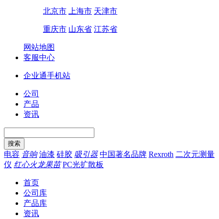
北京市
上海市
天津市
重庆市
山东省
江苏省
网站地图
客服中心
企业通手机站
公司
产品
资讯
电容
音响
油漆
硅胶
吸引器
中国著名品牌
Rexroth
二次元测量
仪
红心火龙果苗
PC光扩散板
首页
公司库
产品库
资讯