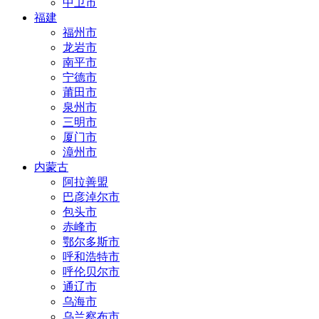
中卫市
福建
福州市
龙岩市
南平市
宁德市
莆田市
泉州市
三明市
厦门市
漳州市
内蒙古
阿拉善盟
巴彦淖尔市
包头市
赤峰市
鄂尔多斯市
呼和浩特市
呼伦贝尔市
通辽市
乌海市
乌兰察布市