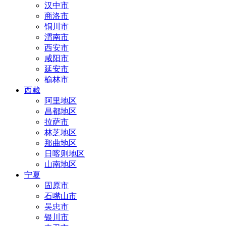
汉中市
商洛市
铜川市
渭南市
西安市
咸阳市
延安市
榆林市
西藏
阿里地区
昌都地区
拉萨市
林芝地区
那曲地区
日喀则地区
山南地区
宁夏
固原市
石嘴山市
吴忠市
银川市