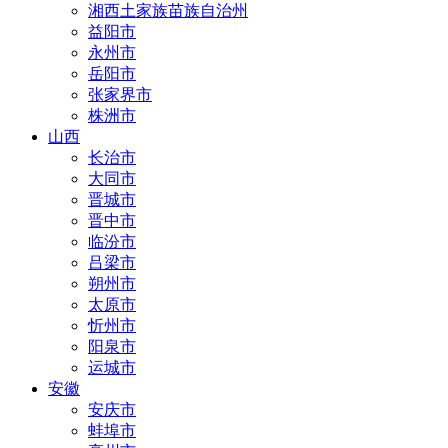
湘西土家族苗族自治州
益阳市
永州市
岳阳市
张家界市
株洲市
山西
长治市
大同市
晋城市
晋中市
临汾市
吕梁市
朔州市
太原市
忻州市
阳泉市
运城市
安徽
安庆市
蚌埠市