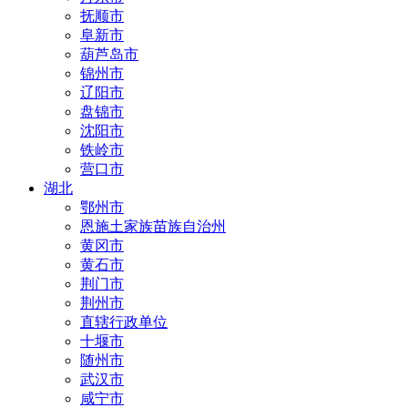
抚顺市
阜新市
葫芦岛市
锦州市
辽阳市
盘锦市
沈阳市
铁岭市
营口市
湖北
鄂州市
恩施土家族苗族自治州
黄冈市
黄石市
荆门市
荆州市
直辖行政单位
十堰市
随州市
武汉市
咸宁市