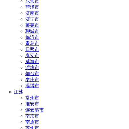
东营市
菏泽市
济南市
济宁市
莱芜市
聊城市
临沂市
青岛市
日照市
泰安市
威海市
潍坊市
烟台市
枣庄市
淄博市
江苏
常州市
淮安市
连云港市
南京市
南通市
苏州市