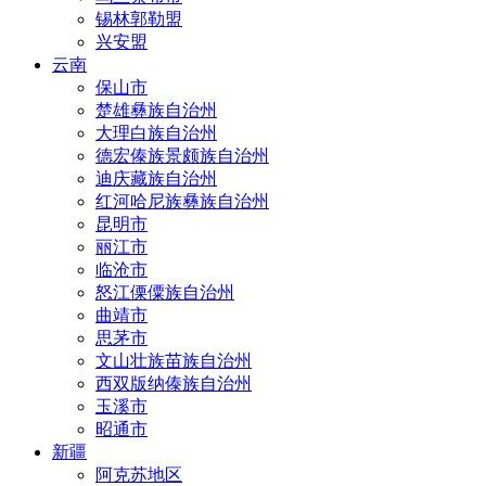
锡林郭勒盟
兴安盟
云南
保山市
楚雄彝族自治州
大理白族自治州
德宏傣族景颇族自治州
迪庆藏族自治州
红河哈尼族彝族自治州
昆明市
丽江市
临沧市
怒江傈僳族自治州
曲靖市
思茅市
文山壮族苗族自治州
西双版纳傣族自治州
玉溪市
昭通市
新疆
阿克苏地区