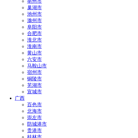
亳州市
巢湖市
池州市
滁州市
阜阳市
合肥市
淮北市
淮南市
黄山市
六安市
马鞍山市
宿州市
铜陵市
芜湖市
宣城市
广西
百色市
北海市
崇左市
防城港市
贵港市
桂林市