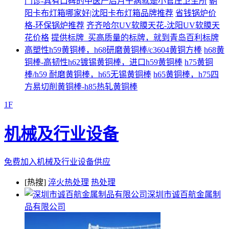
门诊-具有口碑的中医产后月子病就是小官庄卫生所
朝
阳卡布灯箱哪家好|沈阳卡布灯箱品牌推荐
省钱锅炉价
格-环保锅炉推荐
齐齐哈尔UV软膜天花-沈阳UV软膜天
花价格
提供标牌_买高质量的标牌，就到青岛百利标牌
高塑性h59黄铜棒，h68研磨黄铜棒/c3604黄铜方棒
h68黄
铜棒-高韧性h62镀锡黄铜棒，进口h59黄铜棒
h75黄铜
棒/h59 耐磨黄铜棒，h65无锡黄铜棒
h65黄铜棒，h75四
方易切削黄铜棒-h85热轧黄铜棒
1F
机械及行业设备
免费加入机械及行业设备供应
[热搜]
淬火热处理
热处理
深圳市诚百航金属制
品有限公司