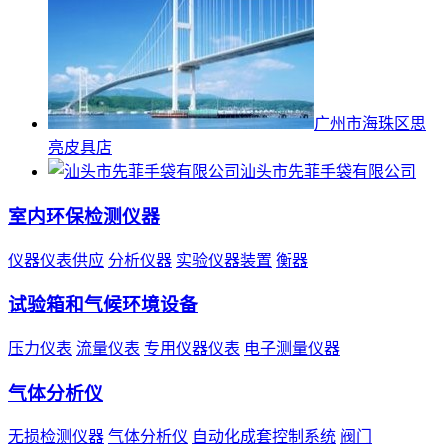
广州市海珠区思
亮皮具店
汕头市先菲手袋有限公司
室内环保检测仪器
仪器仪表供应
分析仪器
实验仪器装置
衡器
试验箱和气候环境设备
压力仪表
流量仪表
专用仪器仪表
电子测量仪器
气体分析仪
无损检测仪器
气体分析仪
自动化成套控制系统
阀门