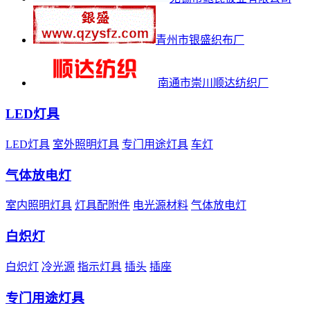
青州市银盛织布厂
南通市崇川顺达纺织厂
LED灯具
LED灯具
室外照明灯具
专门用途灯具
车灯
气体放电灯
室内照明灯具
灯具配附件
电光源材料
气体放电灯
白炽灯
白炽灯
冷光源
指示灯具
插头
插座
专门用途灯具