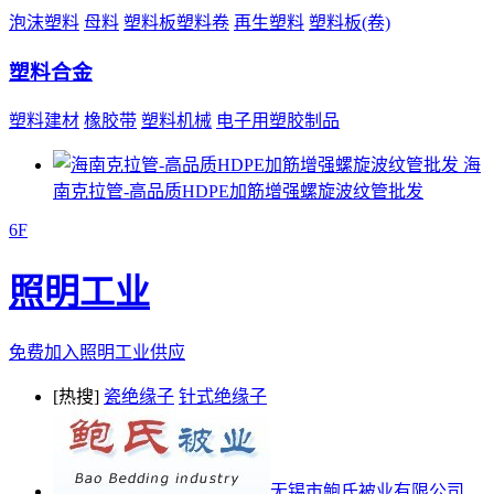
泡沫塑料
母料
塑料板塑料卷
再生塑料
塑料板(卷)
塑料合金
塑料建材
橡胶带
塑料机械
电子用塑胶制品
海
南克拉管-高品质HDPE加筋增强螺旋波纹管批发
6F
照明工业
免费加入照明工业供应
[热搜]
瓷绝缘子
针式绝缘子
无锡市鲍氏被业有限公司