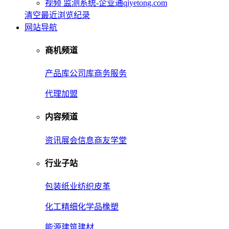
视频 监测系统-企业通qiyetong.com
清空最近浏览纪录
网站导航
商机频道
产品库
公司库
商务服务
代理加盟
内容频道
资讯
展会信息
商友学堂
行业子站
包装
纸业
纺织皮革
化工
精细化学品
橡塑
能源
建筑建材