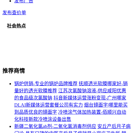
发布广告
发布查价单
社会热点
推荐商情
锅炉供销-专业的锅炉品牌推荐
抚顺透光软膜哪家好-销
量好的透光软膜推荐
江苏次氯酸钠溶液-供应咸阳优惠
的食品级次氯酸钠
抖音新媒体运营涨粉变现-广州哪家
DLAI新媒体运营套餐公司有实力
烟台镜面字|哪里能买
到品质优良的镜面字
冷喷涂气体加热装置-佰顺兴自动
化科技新款冷喷涂设备出售
新疆二氧化氯ab剂-二氧化氯消毒剂供应
安丘产后月子病