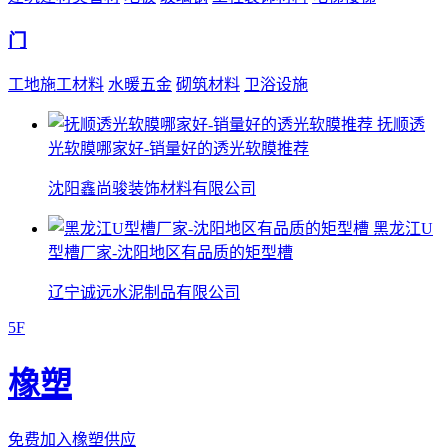
门
工地施工材料
水暖五金
砌筑材料
卫浴设施
抚顺透
光软膜哪家好-销量好的透光软膜推荐
沈阳鑫尚骏装饰材料有限公司
黑龙江U
型槽厂家-沈阳地区有品质的矩型槽
辽宁诚远水泥制品有限公司
5F
橡塑
免费加入橡塑供应