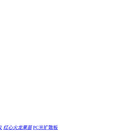
仪
红心火龙果苗
PC光扩散板