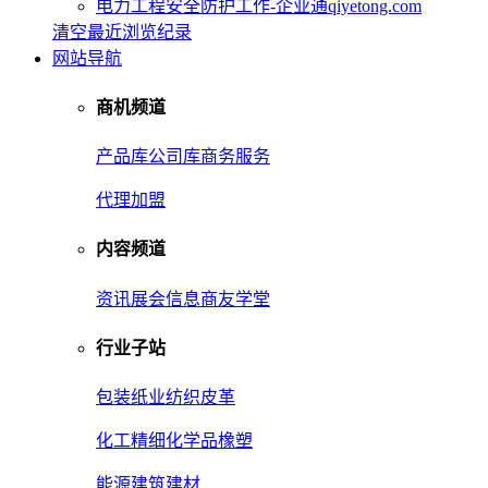
电力工程安全防护工作-企业通qiyetong.com
清空最近浏览纪录
网站导航
商机频道
产品库
公司库
商务服务
代理加盟
内容频道
资讯
展会信息
商友学堂
行业子站
包装
纸业
纺织皮革
化工
精细化学品
橡塑
能源
建筑建材