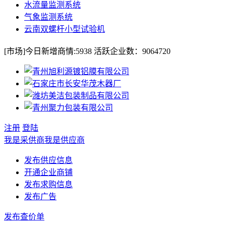
水流量监测系统
气象监测系统
云南双螺杆小型试验机
[市场]
今日新增商情:
5938
活跃企业数：
9064720
注册
登陆
我是采供商
我是供应商
发布供应信息
开通企业商铺
发布求购信息
发布广告
发布查价单