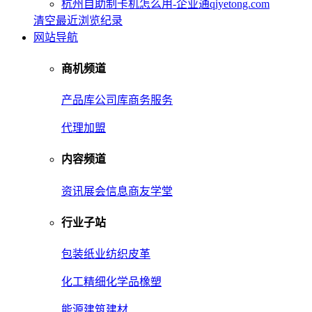
杭州自助制卡机怎么用-企业通qiyetong.com
清空最近浏览纪录
网站导航
商机频道
产品库
公司库
商务服务
代理加盟
内容频道
资讯
展会信息
商友学堂
行业子站
包装
纸业
纺织皮革
化工
精细化学品
橡塑
能源
建筑建材