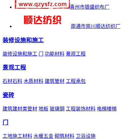
青州市银盛织布厂
南通市崇川顺达纺织厂
装修设施和施工
装修设施和施工
门
功能材料
景观工程
景观工程
石材石料
木质材料
建筑管材
工程承包
瓷砖
建筑建材类管材
地板
玻璃钢
工程装饰材料
电梯楼梯
门
工地施工材料
水暖五金
砌筑材料
卫浴设施