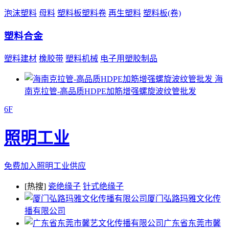
泡沫塑料
母料
塑料板塑料卷
再生塑料
塑料板(卷)
塑料合金
塑料建材
橡胶带
塑料机械
电子用塑胶制品
海
南克拉管-高品质HDPE加筋增强螺旋波纹管批发
6F
照明工业
免费加入照明工业供应
[热搜]
瓷绝缘子
针式绝缘子
厦门弘路玛雅文化传
播有限公司
广东省东莞市馨