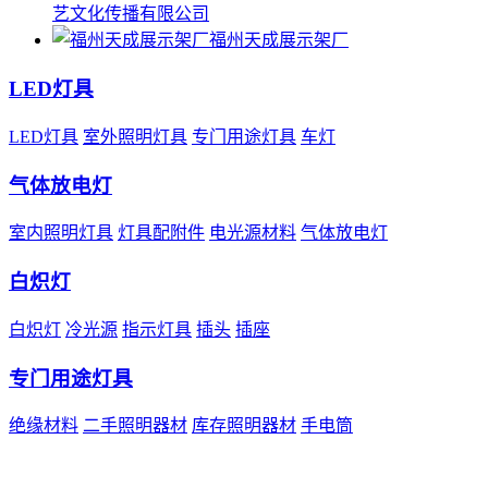
艺文化传播有限公司
福州天成展示架厂
LED灯具
LED灯具
室外照明灯具
专门用途灯具
车灯
气体放电灯
室内照明灯具
灯具配附件
电光源材料
气体放电灯
白炽灯
白炽灯
冷光源
指示灯具
插头
插座
专门用途灯具
绝缘材料
二手照明器材
库存照明器材
手电筒