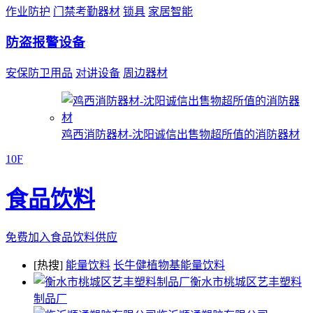
作业防护
门禁考勤器材
锁具
家居智能
防盗报警设备
安保防卫用品
对讲设备
周边器材
鸡西消防器材-沈阳诚信出售物超所值的消防器材
10F
食品饮料
免费加入食品饮料供应
[热搜]
能量饮料
长牛健植物基能量饮料
衡水市桃城区艺丰塑料
制品厂