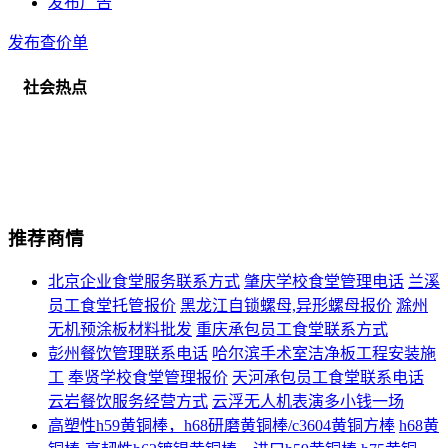
发布广告
发布查价单
社会热点
推荐商情
北京企业食堂服务联系方式
肇庆学校食堂管理电话
兰溪
员工食堂托管报价
黑龙江自锁螺母,异形螺母报价
滁州
无机预涂板材料批发
重庆承包员工食堂联系方式
彭州餐饮管理联系电话
哈尔滨手术室洁净板工程安装施
工
奉贤学校食堂管理报价
天河承包员工食堂联系电话
云岩餐饮服务经营方式
云浮无人机表演多小钱一场
高塑性h59黄铜棒，h68研磨黄铜棒/c3604黄铜方棒
h68黄