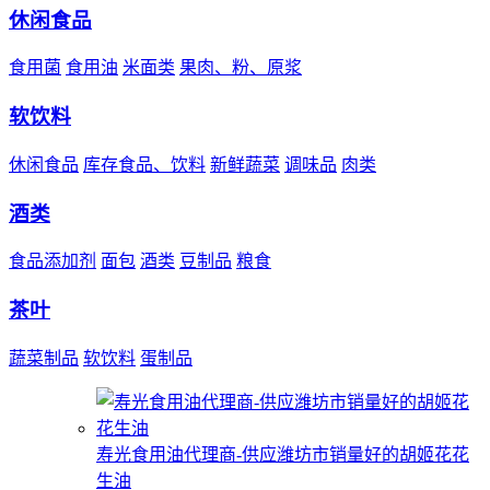
休闲食品
食用菌
食用油
米面类
果肉、粉、原浆
软饮料
休闲食品
库存食品、饮料
新鲜蔬菜
调味品
肉类
酒类
食品添加剂
面包
酒类
豆制品
粮食
茶叶
蔬菜制品
软饮料
蛋制品
寿光食用油代理商-供应潍坊市销量好的胡姬花花
生油