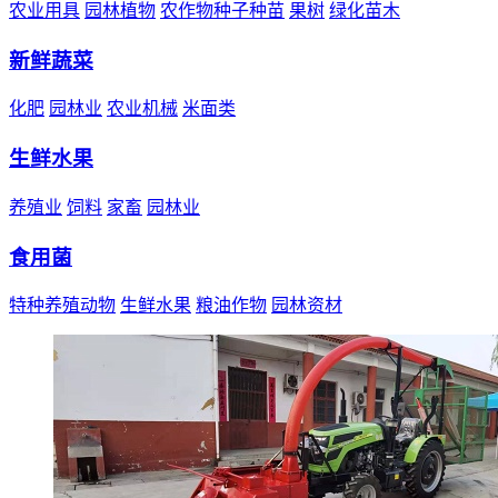
农业用具
园林植物
农作物种子种苗
果树
绿化苗木
新鲜蔬菜
化肥
园林业
农业机械
米面类
生鲜水果
养殖业
饲料
家畜
园林业
食用菌
特种养殖动物
生鲜水果
粮油作物
园林资材