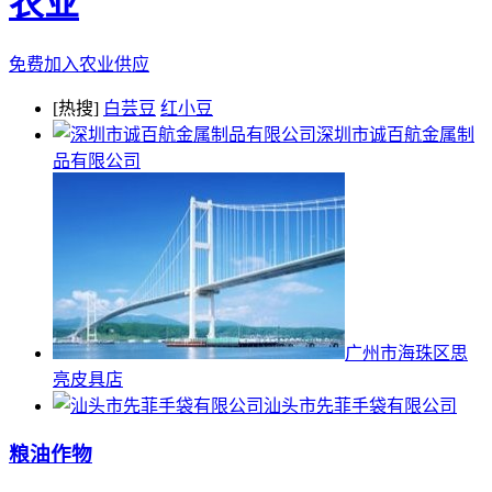
农业
免费加入农业供应
[热搜]
白芸豆
红小豆
深圳市诚百航金属制
品有限公司
广州市海珠区思
亮皮具店
汕头市先菲手袋有限公司
粮油作物