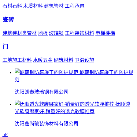
石材石料
木质材料
建筑管材
工程承包
瓷砖
建筑建材类管材
地板
玻璃钢
工程装饰材料
电梯楼梯
门
工地施工材料
水暖五金
砌筑材料
卫浴设施
玻璃钢防腐施工的防护规
范
沈阳朗泰玻璃钢有限公司
抚顺透
光软膜哪家好-销量好的透光软膜推荐
沈阳鑫尚骏装饰材料有限公司
5F