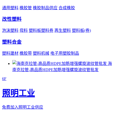
通用塑料
橡胶管
橡胶制品供应
合成橡胶
改性塑料
泡沫塑料
母料
塑料板塑料卷
再生塑料
塑料板(卷)
塑料合金
塑料建材
橡胶带
塑料机械
电子用塑胶制品
海
南克拉管-高品质HDPE加筋增强螺旋波纹管批发
6F
照明工业
免费加入照明工业供应