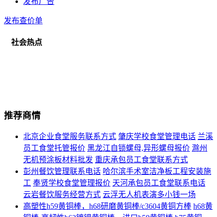
发布广告
发布查价单
社会热点
推荐商情
北京企业食堂服务联系方式
肇庆学校食堂管理电话
兰溪
员工食堂托管报价
黑龙江自锁螺母,异形螺母报价
滁州
无机预涂板材料批发
重庆承包员工食堂联系方式
彭州餐饮管理联系电话
哈尔滨手术室洁净板工程安装施
工
奉贤学校食堂管理报价
天河承包员工食堂联系电话
云岩餐饮服务经营方式
云浮无人机表演多小钱一场
高塑性h59黄铜棒，h68研磨黄铜棒/c3604黄铜方棒
h68黄