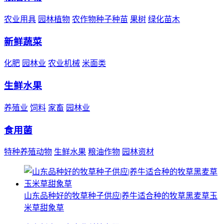
农业用具
园林植物
农作物种子种苗
果树
绿化苗木
新鲜蔬菜
化肥
园林业
农业机械
米面类
生鲜水果
养殖业
饲料
家畜
园林业
食用菌
特种养殖动物
生鲜水果
粮油作物
园林资材
山东品种好的牧草种子供应|养牛适合种的牧草黑麦草玉
米草甜象草