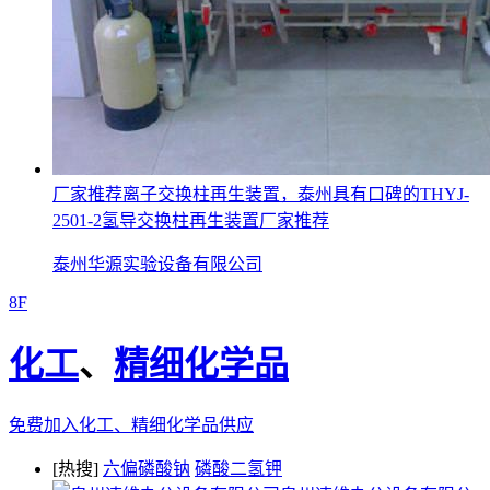
厂家推荐离子交换柱再生装置，泰州具有口碑的THYJ-
2501-2氢导交换柱再生装置厂家推荐
泰州华源实验设备有限公司
8F
化工
、
精细化学品
免费加入化工、精细化学品供应
[热搜]
六偏磷酸钠
磷酸二氢钾