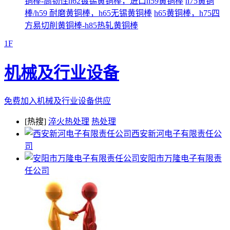
铜棒-高韧性h62镀锡黄铜棒，进口h59黄铜棒
h75黄铜
棒/h59 耐磨黄铜棒，h65无锡黄铜棒
h65黄铜棒，h75四
方易切削黄铜棒-h85热轧黄铜棒
1F
机械及行业设备
免费加入机械及行业设备供应
[热搜]
淬火热处理
热处理
西安新河电子有限责任公
司
安阳市万隆电子有限责
任公司