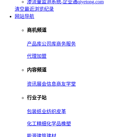
渗流量监测系统-企业通qiyetong.com
清空最近浏览纪录
网站导航
商机频道
产品库
公司库
商务服务
代理加盟
内容频道
资讯
展会信息
商友学堂
行业子站
包装
纸业
纺织皮革
化工
精细化学品
橡塑
能源
建筑建材