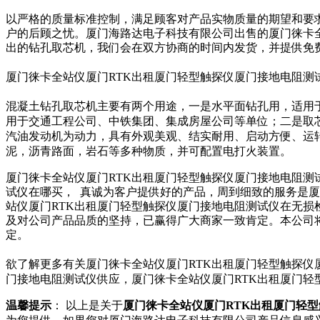
以严格的质量标准控制，满足顾客对产品实物质量的期望和要
户的后顾之忧。厦门海路达电子科技有限公司出售的厦门徕卡
出的钻孔取芯机，我们会在双方协商的时间内发货，并提供免
厦门徕卡全站仪厦门RTK出租厦门轻型触探仪厦门接地电阻测
混凝土钻孔取芯机主要有两个用途，一是水平面钻孔用，适用
用于交通工程公司、中铁集团、集成房屋公司等单位；二是取
汽油发动机为动力，具有外观美观、结实耐用、启动方便、运
泥，沥青路面，岩石等多种物质，并可配置电打火装置。
厦门徕卡全站仪厦门RTK出租厦门轻型触探仪厦门接地电阻测
试仪在哪买， 真诚为客户提供好的产品，周到细致的服务是
站仪厦门RTK出租厦门轻型触探仪厦门接地电阻测试仪在无
及对公司产品品质的坚持，已赢得广大商家一致肯定。本公司将
定。
欲了解更多有关厦门徕卡全站仪厦门RTK出租厦门轻型触探仪
门接地电阻测试仪供应，厦门徕卡全站仪厦门RTK出租厦门轻
温馨提示
： 以上是关于
厦门徕卡全站仪厦门RTK出租厦门轻