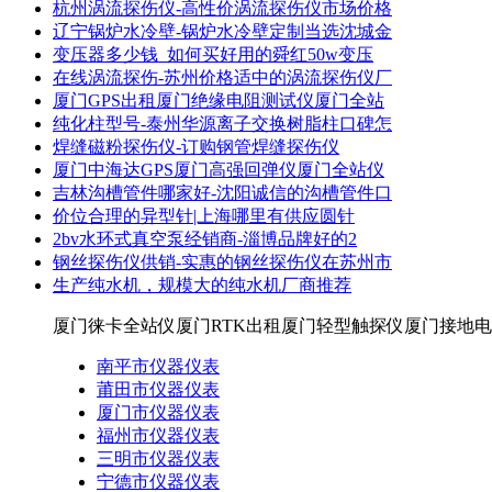
杭州涡流探伤仪-高性价涡流探伤仪市场价格
辽宁锅炉水冷壁-锅炉水冷壁定制当选沈城金
变压器多少钱_如何买好用的舜红50w变压
在线涡流探伤-苏州价格适中的涡流探伤仪厂
厦门GPS出租厦门绝缘电阻测试仪厦门全站
纯化柱型号-泰州华源离子交换树脂柱口碑怎
焊缝磁粉探伤仪-订购钢管焊缝探伤仪
厦门中海达GPS厦门高强回弹仪厦门全站仪
吉林沟槽管件哪家好-沈阳诚信的沟槽管件口
价位合理的异型针|上海哪里有供应圆针
2bv水环式真空泵经销商-淄博品牌好的2
钢丝探伤仪供销-实惠的钢丝探伤仪在苏州市
生产纯水机，规模大的纯水机厂商推荐
厦门徕卡全站仪厦门RTK出租厦门轻型触探仪厦门接地电
南平市仪器仪表
莆田市仪器仪表
厦门市仪器仪表
福州市仪器仪表
三明市仪器仪表
宁德市仪器仪表