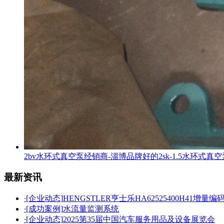
2bv水环式真空泵经销商-淄博品牌好的2sk-1.5水环式真
最新资讯
·
[企业动态]
HENGSTLER亨士乐HA62525400H41增量编
·
[成功案例]
水流量监测系统
·
[企业动态]
2025第35届中国汽车服务用品及设备展览会