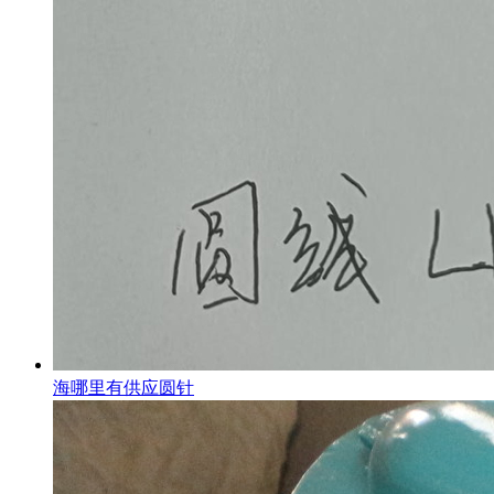
海哪里有供应圆针