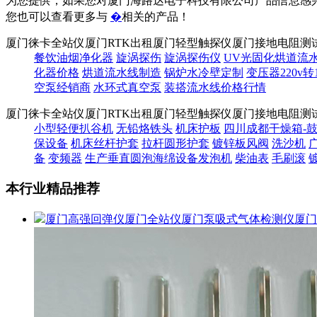
为您提供，如果您对厦门海路达电子科技有限公司产品信息感
您也可以查看更多与
�
相关的产品！
厦门徕卡全站仪厦门RTK出租厦门轻型触探仪厦门接地电阻测
餐饮油烟净化器
旋涡探伤
旋涡探伤仪
UV光固化烘道流
化器价格
烘道流水线制造
锅炉水冷壁定制
变压器220v转1
空泵经销商
水环式真空泵
装搭流水线价格行情
厦门徕卡全站仪厦门RTK出租厦门轻型触探仪厦门接地电阻测
小型轻便扒谷机
无铅烙铁头
机床护板
四川成都干燥箱-鼓
保设备
机床丝杆护套
拉杆圆形护套
镀锌板风阀
洗沙机
备
变频器
生产垂直圆泡海绵设备发泡机
柴油表
毛刷滚
本行业精品推荐
厦门高强回弹仪厦门全站仪厦门泵吸式气体检测仪厦门