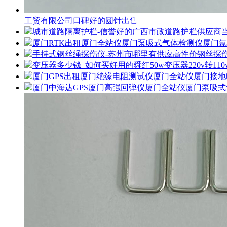
工贸有限公司口碑好的圆针出售
城市道路隔离护栏-信誉好的广西市政道路护栏供应商
厦门RTK出租厦门全站仪厦门泵吸式气体检测仪厦门
手持式钢丝绳探伤仪-苏州市哪里有供应高性价钢丝探
变压器多少钱_如何买好用的舜红50w变压器220v转110
厦门GPS出租厦门绝缘电阻测试仪厦门全站仪厦门接
厦门中海达GPS厦门高强回弹仪厦门全站仪厦门泵吸