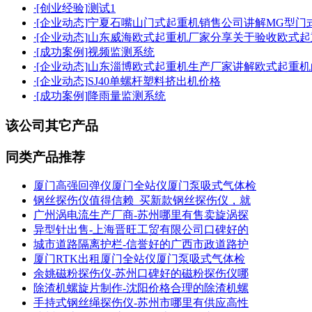
·
[创业经验]
测试1
·
[企业动态]
宁夏石嘴山门式起重机销售公司讲解MG型门
·
[企业动态]
山东威海欧式起重机厂家分享关于验收欧式起
·
[成功案例]
视频监测系统
·
[企业动态]
山东淄博欧式起重机生产厂家讲解欧式起重机
·
[企业动态]
SJ40单螺杆塑料挤出机价格
·
[成功案例]
降雨量监测系统
该公司其它产品
同类产品推荐
厦门高强回弹仪厦门全站仪厦门泵吸式气体检
钢丝探伤仪值得信赖_买新款钢丝探伤仪，就
广州涡电流生产厂商-苏州哪里有售卖旋涡探
异型针出售-上海晋旺工贸有限公司口碑好的
城市道路隔离护栏-信誉好的广西市政道路护
厦门RTK出租厦门全站仪厦门泵吸式气体检
余姚磁粉探伤仪-苏州口碑好的磁粉探伤仪哪
除渣机螺旋片制作-沈阳价格合理的除渣机螺
手持式钢丝绳探伤仪-苏州市哪里有供应高性