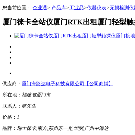
您当前位置：
企业通
>
产品库
>
工业品
>
仪器仪表
>
无损检测仪
厦门徕卡全站仪厦门RTK出租厦门轻型
供应商：
厦门海路达电子科技有限公司【公司商铺】
所在地：
福建省
厦门市
联系人：
陈先生
价格：
1
品牌：
瑞士徕卡,南方,苏州苏一光,华测,广州中海达