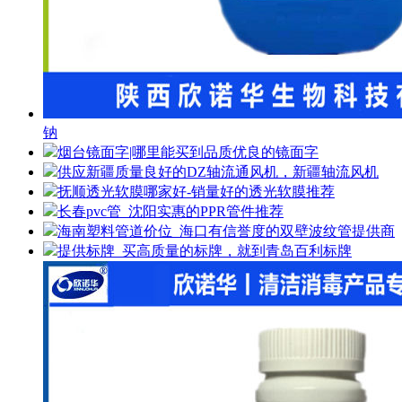
钠
烟台镜面字|哪里能买到品质优良的镜面字
供应新疆质量良好的DZ轴流通风机，新疆轴流风机
抚顺透光软膜哪家好-销量好的透光软膜推荐
长春pvc管_沈阳实惠的PPR管件推荐
海南塑料管道价位_海口有信誉度的双壁波纹管提供商
提供标牌_买高质量的标牌，就到青岛百利标牌