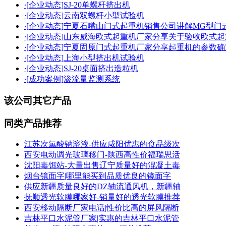
·
[企业动态]
SJ-20单螺杆挤出机
·
[企业动态]
云南双螺杆小型试验机
·
[企业动态]
宁夏石嘴山门式起重机销售公司讲解MG型门
·
[企业动态]
山东威海欧式起重机厂家分享关于验收欧式起
·
[企业动态]
宁夏固原门式起重机厂家分享起重机的参数确
·
[企业动态]
上海小型挤出机试验机
·
[企业动态]
SJ-20桌面挤出造粒机
·
[成功案例]
渗流量监测系统
该公司其它产品
同类产品推荐
江苏次氯酸钠溶液-供应咸阳优惠的食品级次
西安电动调光玻璃移门-陕西高性价福瑞思活
沈阳毒饵站-大量出售辽宁质量好的混凝土毒
烟台镜面字|哪里能买到品质优良的镜面字
供应新疆质量良好的DZ轴流通风机，新疆轴
抚顺透光软膜哪家好-销量好的透光软膜推荐
西安移动隔断厂家电话|性价比高的屏风隔断
吉林平口水泥管厂家|实惠的吉林平口水泥管