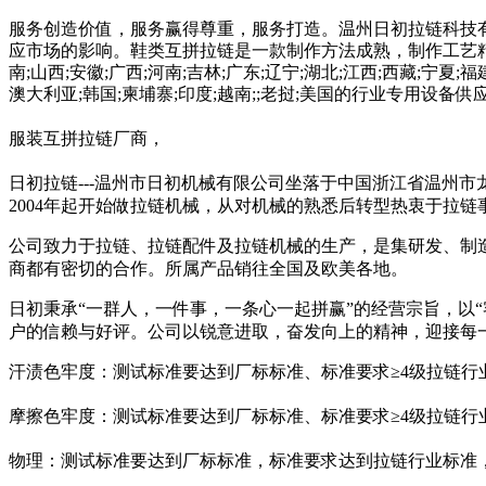
服务创造价值，服务赢得尊重，服务打造。温州日初拉链科技
应市场的影响。鞋类互拼拉链是一款制作方法成熟，制作工艺精巧的
南;山西;安徽;广西;河南;吉林;广东;辽宁;湖北;江西;西藏;宁夏;福
澳大利亚;韩国;柬埔寨;印度;越南;;老挝;美国的行业专用设
服装互拼拉链厂商，
日初拉链---温州市日初机械有限公司坐落于中国浙江省温州市
2004年起开始做拉链机械，从对机械的熟悉后转型热衷于拉链
公司致力于拉链、拉链配件及拉链机械的生产，是集研发、制
商都有密切的合作。所属产品销往全国及欧美各地。
日初秉承“一群人，一件事，一条心一起拼赢”的经营宗旨，以
户的信赖与好评。公司以锐意进取，奋发向上的精神，迎接每
汗渍色牢度：测试标准要达到厂标标准、标准要求≥4级拉链行
摩擦色牢度：测试标准要达到厂标标准、标准要求≥4级拉链行
物理：测试标准要达到厂标标准，标准要求达到拉链行业标准