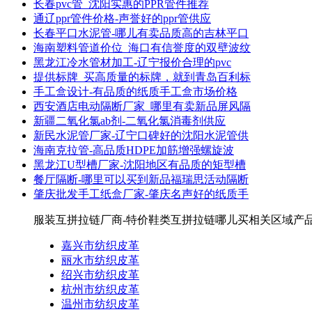
长春pvc管_沈阳实惠的PPR管件推荐
通辽ppr管件价格-声誉好的ppr管供应
长春平口水泥管-哪儿有卖品质高的吉林平口
海南塑料管道价位_海口有信誉度的双壁波纹
黑龙江冷水管材加工-辽宁报价合理的pvc
提供标牌_买高质量的标牌，就到青岛百利标
手工盒设计-有品质的纸质手工盒市场价格
西安酒店电动隔断厂家_哪里有卖新品屏风隔
新疆二氧化氯ab剂-二氧化氯消毒剂供应
新民水泥管厂家-辽宁口碑好的沈阳水泥管供
海南克拉管-高品质HDPE加筋增强螺旋波
黑龙江U型槽厂家-沈阳地区有品质的矩型槽
餐厅隔断-哪里可以买到新品福瑞思活动隔断
肇庆批发手工纸盒厂家-肇庆名声好的纸质手
服装互拼拉链厂商-特价鞋类互拼拉链哪儿买相关区域产品
嘉兴市纺织皮革
丽水市纺织皮革
绍兴市纺织皮革
杭州市纺织皮革
温州市纺织皮革