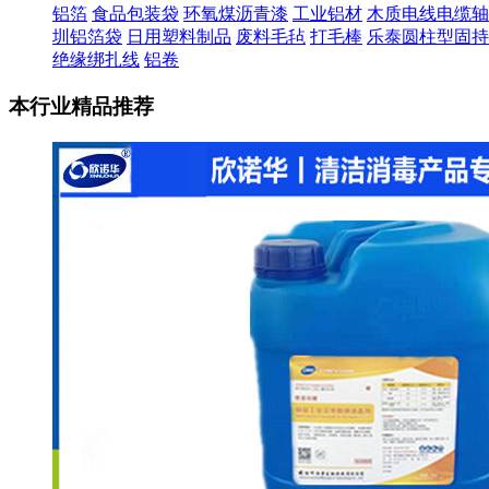
铝箔
食品包装袋
环氧煤沥青漆
工业铝材
木质电线电缆轴
圳铝箔袋
日用塑料制品
废料毛毡
打毛棒
乐泰圆柱型固持
绝缘绑扎线
铝卷
本行业精品推荐