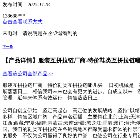
发布时间：
2025-11-04
138688***
点击查看联系方式
来电时，请说明是在
企业通
看到的
下一条
【产品详情】
服装互拼拉链厂商-特价鞋类互拼拉链
查看该公司全部产品>>
服装互拼拉链厂商，特价鞋类互拼拉链哪儿买， 日初机械是
展蒸蒸日上，相信我司未来也会有更大的进步。自成立以来，
管理，近年来体系有效运行，销售蒸蒸日上。
公司自创立伊始，坚定高起点，高定位的发展战略，坚持“以精
多样，销售区域广阔，产品声名远播，主要销往北京;上海;天津;重庆;
江西;西藏;宁夏;福建;内蒙古;云南;新疆;黑龙江;香港;澳门;台湾;
国。我们的鞋类互拼拉链在各销售地区都深受需求群体的推崇
的服务，不仅为公司赢得了良好的声誉，也使公司在行业专用