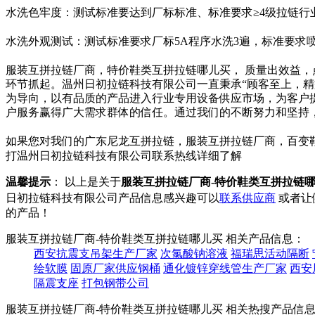
水洗色牢度：测试标准要达到厂标标准、标准要求≥4级拉链行
水洗外观测试：测试标准要求厂标5A程序水洗3遍，标准要求
服装互拼拉链厂商，特价鞋类互拼拉链哪儿买， 质量出效益
环节抓起。温州日初拉链科技有限公司一直秉承“顾客至上，精
为导向，以有品质的产品进入行业专用设备供应市场，为客户
户服务赢得广大需求群体的信任。通过我们的不断努力和坚持
如果您对我们的广东尼龙互拼拉链，服装互拼拉链厂商，百变
打温州日初拉链科技有限公司联系热线详细了解
温馨提示
： 以上是关于
服装互拼拉链厂商-特价鞋类互拼拉链
日初拉链科技有限公司产品信息感兴趣可以
联系供应商
或者让
的产品！
服装互拼拉链厂商-特价鞋类互拼拉链哪儿买 相关产品信息：
西安抗震支吊架生产厂家
次氯酸钠溶液
福瑞思活动隔断
绘软膜
固原厂家供应钢桶
通化镀锌穿线管生产厂家
西安
隔震支座
打包钢带公司
服装互拼拉链厂商-特价鞋类互拼拉链哪儿买 相关热搜产品信