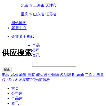
北京市
上海市
天津市
重庆市
山东省
江苏省
网站地图
客服中心
企业通手机站
产品
公司
供应搜索
资讯
电容
音响
油漆
硅胶
吸引器
中国著名品牌
Rexroth
二次元测量
仪
红心火龙果苗
PC光扩散板
首页
公司库
产品库
资讯