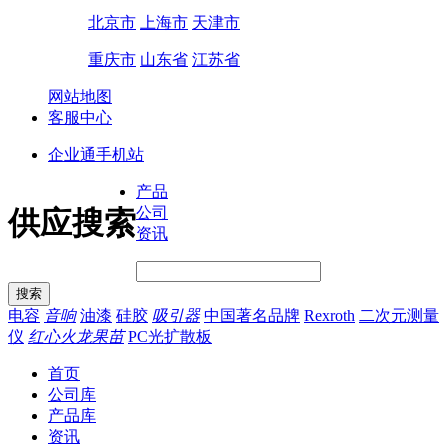
北京市
上海市
天津市
重庆市
山东省
江苏省
网站地图
客服中心
企业通手机站
产品
公司
供应搜索
资讯
电容
音响
油漆
硅胶
吸引器
中国著名品牌
Rexroth
二次元测量
仪
红心火龙果苗
PC光扩散板
首页
公司库
产品库
资讯