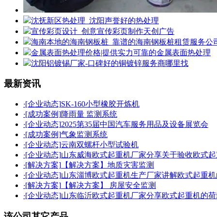
沈抚新区热处理_沈阳声誉好的热处理
宣传彩页设计_创意宣传彩页制作天创广告
海南本地的海南钢板桩_靠谱的海南钢板桩租赁服务公
金属表面热处理价格|提供实力可靠的金属表面热处理
沈阳铝镀锡厂家-口碑好的铜镀锌服务商哪里找
最新资讯
·
[企业动态]
SK-160小型橡胶开炼机
·
[成功案例]
降雨量 监测系统
·
[企业动态]
2025第35届中国汽车服务用品及设备展览会
·
[成功案例]
气象监测系统
·
[企业动态]
云南双螺杆小型试验机
·
[企业动态]
山东威海欧式起重机厂家分享关于验收欧式起
·
[解决方案]
【解决方案】地质灾害监测
·
[企业动态]
山东淄博欧式起重机生产厂家讲解欧式起重机
·
[解决方案]
【解决方案】 房屋安全监测
·
[企业动态]
山东临沂欧式起重机厂家分享欧式起重机的荷
该公司其它产品