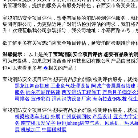
的管理经验，提供的服务具有服务好特色，在西安市备受关注
宝鸡消防安全项目评估，想要有品质的消防检测评估服务，就
集团有限公司，为更贴近用户对消防检测评估的需求，我们将
升！欢迎莅临我公司参观指导，我公司地址：小寨西路56号，
欲了解更多有关宝鸡消防安全项目评估，延安消防检测维护评
温馨提示
： 以上是关于
宝鸡消防安全项目评估-想要有品质的
司为您提供，如果您对陕西金泽科技集团有限公司产品信息感
也可以查看更多与
�
相关的产品！
宝鸡消防安全项目评估-想要有品质的消防检测评估服务，就找
黑龙江舞台搭建
工业废气处理设备
阿城广告展展台搭建
服务
哈尔滨展厅搭建
西安消防工程施工
产后月子病怎么
司排名
宣传彩页
渭南消防设备厂家
海南拉森钢板桩
优生
宝鸡消防安全项目评估-想要有品质的消防检测评估服务，就找
桥梁检测车出租
外展
广州废铜回收
产品设计
亚克力字定
务
南宁楼顶发光字
巨恒juheng牌空气幕、风幕机、热
展
机械加工
中国磁材展