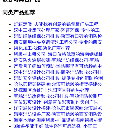
同类产品推荐
灯箱定做_去哪找有创意的铝塑板门头工程
汉中工业废气处理厂家-环普环保_专业的工
消防维修维保公司排名-陕西有口碑的消防检
西安商用中央空调清洗工程公司-专业的西安
磷化加工-沈阳磷化厂商推荐
钢板桩出租公司_海口价格优惠的海南钢板桩
延安防火涂层检测-宝鸡消防维保公司-宝鸡
产后月子病如何预防-潍坊哪里有可信赖的中
汉中消防设计公司排名-商洛消防验收公司排
消防安全评估公司排名_提供专业的消防检测
哈尔滨桁架搭建-哈尔滨可信赖的桁架搭建公
沈抚新区热处理_沈阳声誉好的热处理
宝鸡消防改造验收公司排名-宝鸡消防检测厂
宣传彩页设计_创意宣传彩页制作天创广告
辽宁展位设计搭建-哈尔滨市哪家哈尔滨展览
渭南消防设备厂家-陕西可信赖的西安消防设
海南本地的海南钢板桩_靠谱的海南钢板桩租
3胎备孕哪里好|优生咨询可靠选择_小官庄