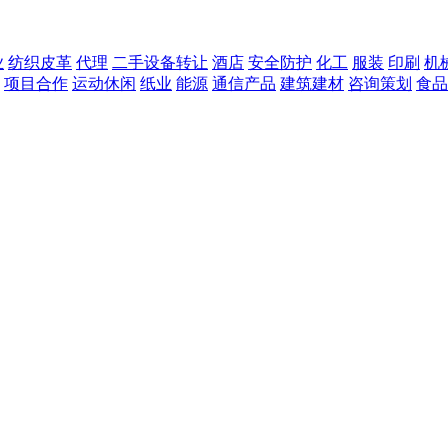
业
纺织皮革
代理
二手设备转让
酒店
安全防护
化工
服装
印刷
机
项目合作
运动休闲
纸业
能源
通信产品
建筑建材
咨询策划
食品