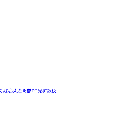
仪
红心火龙果苗
PC光扩散板