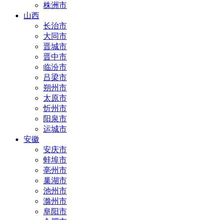
株洲市
山西
长治市
大同市
晋城市
晋中市
临汾市
吕梁市
朔州市
太原市
忻州市
阳泉市
运城市
安徽
安庆市
蚌埠市
亳州市
巢湖市
池州市
滁州市
阜阳市