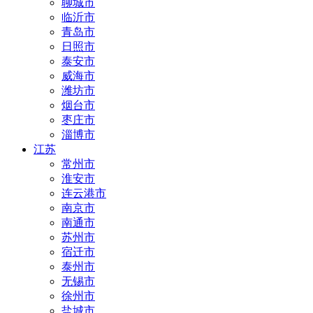
聊城市
临沂市
青岛市
日照市
泰安市
威海市
潍坊市
烟台市
枣庄市
淄博市
江苏
常州市
淮安市
连云港市
南京市
南通市
苏州市
宿迁市
泰州市
无锡市
徐州市
盐城市