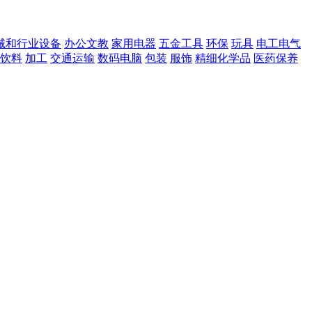
械和行业设备
办公文教
家用电器
五金工具
环保
玩具
电工电气
饮料
加工
交通运输
数码电脑
包装
服饰
精细化学品
医药保养