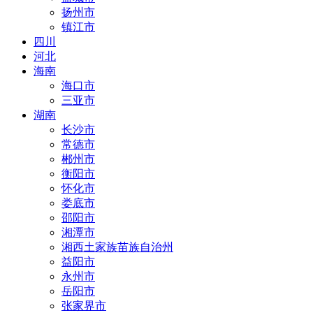
扬州市
镇江市
四川
河北
海南
海口市
三亚市
湖南
长沙市
常德市
郴州市
衡阳市
怀化市
娄底市
邵阳市
湘潭市
湘西土家族苗族自治州
益阳市
永州市
岳阳市
张家界市