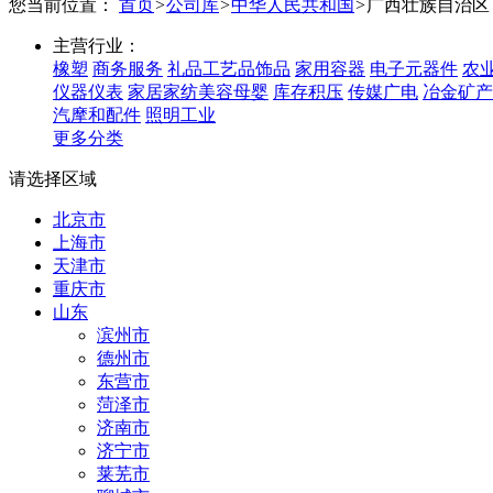
您当前位置：
首页
>
公司库
>
中华人民共和国
>
广西壮族自治区
主营行业：
橡塑
商务服务
礼品工艺品饰品
家用容器
电子元器件
农
仪器仪表
家居家纺美容母婴
库存积压
传媒广电
冶金矿产
汽摩和配件
照明工业
更多分类
请选择区域
北京市
上海市
天津市
重庆市
山东
滨州市
德州市
东营市
菏泽市
济南市
济宁市
莱芜市