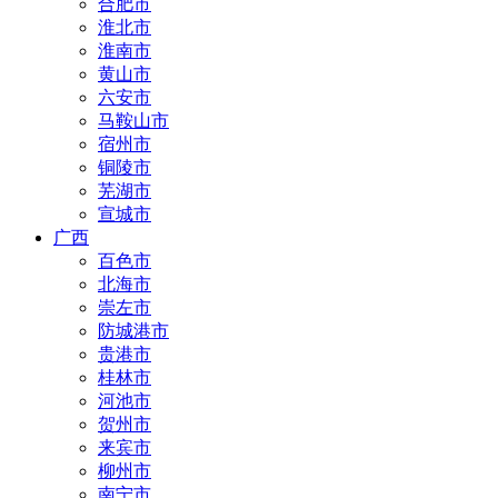
合肥市
淮北市
淮南市
黄山市
六安市
马鞍山市
宿州市
铜陵市
芜湖市
宣城市
广西
百色市
北海市
崇左市
防城港市
贵港市
桂林市
河池市
贺州市
来宾市
柳州市
南宁市