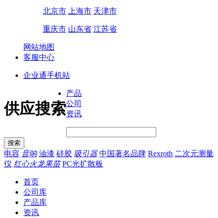
北京市
上海市
天津市
重庆市
山东省
江苏省
网站地图
客服中心
企业通手机站
产品
公司
供应搜索
资讯
电容
音响
油漆
硅胶
吸引器
中国著名品牌
Rexroth
二次元测量
仪
红心火龙果苗
PC光扩散板
首页
公司库
产品库
资讯