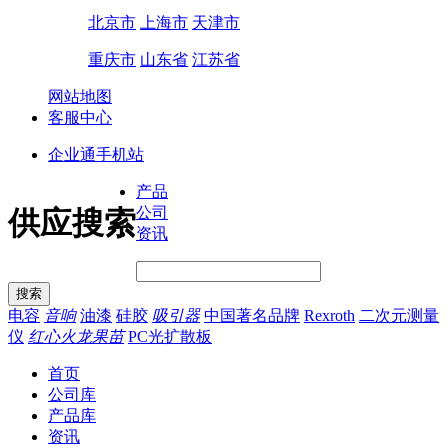
北京市
上海市
天津市
重庆市
山东省
江苏省
网站地图
客服中心
企业通手机站
产品
公司
供应搜索
资讯
电容
音响
油漆
硅胶
吸引器
中国著名品牌
Rexroth
二次元测量
仪
红心火龙果苗
PC光扩散板
首页
公司库
产品库
资讯