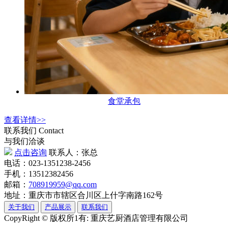
食堂承包
查看详情>>
联系我们
Contact
与我们洽谈
点击咨询
联系人：张总
电话：023-1351238-2456
手机：13512382456
邮箱：
708919959@qq.com
地址：重庆市市辖区合川区上什字南路162号
关于我们
产品展示
联系我们
CopyRight © 版权所1有: 重庆艺厨酒店管理有限公司