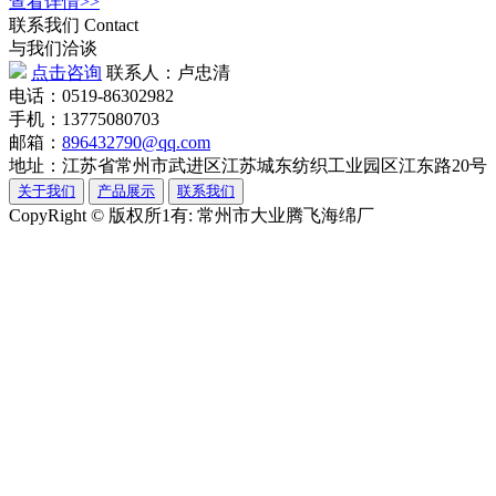
查看详情>>
联系我们
Contact
与我们洽谈
点击咨询
联系人：卢忠清
电话：0519-86302982
手机：13775080703
邮箱：
896432790@qq.com
地址：江苏省常州市武进区江苏城东纺织工业园区江东路20号
关于我们
产品展示
联系我们
CopyRight © 版权所1有: 常州市大业腾飞海绵厂