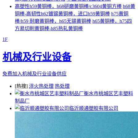
高塑性h59黄铜棒，h68研磨黄铜棒/c3604黄铜方棒
h68黄
铜棒-高韧性h62镀锡黄铜棒，进口h59黄铜棒
h75黄铜
棒/h59 耐磨黄铜棒，h65无锡黄铜棒
h65黄铜棒，h75四
方易切削黄铜棒-h85热轧黄铜棒
1F
机械及行业设备
免费加入机械及行业设备供应
[热搜]
淬火热处理
热处理
衡水市桃城区艺丰塑料
制品厂
临沂顺通塑胶有限公司