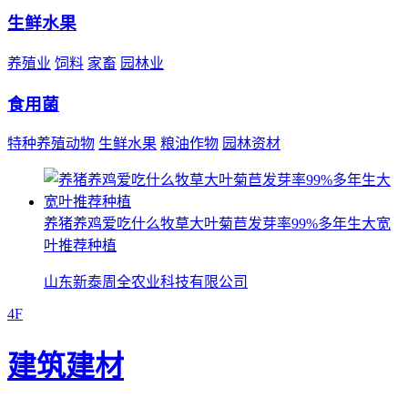
生鲜水果
养殖业
饲料
家畜
园林业
食用菌
特种养殖动物
生鲜水果
粮油作物
园林资材
养猪养鸡爱吃什么牧草大叶菊苣发芽率99%多年生大宽
叶推荐种植
山东新泰周全农业科技有限公司
4F
建筑建材