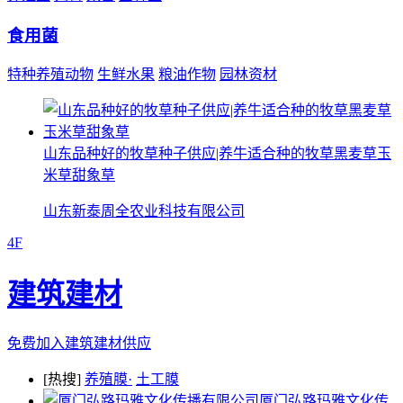
食用菌
特种养殖动物
生鲜水果
粮油作物
园林资材
山东品种好的牧草种子供应|养牛适合种的牧草黑麦草玉
米草甜象草
山东新泰周全农业科技有限公司
4F
建筑建材
免费加入建筑建材供应
[热搜]
养殖膜·
土工膜
厦门弘路玛雅文化传