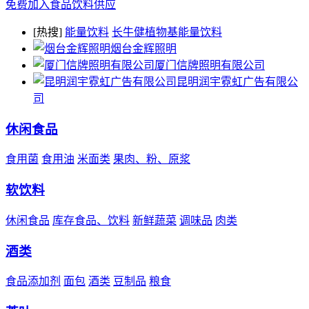
免费加入食品饮料供应
[热搜]
能量饮料
长牛健植物基能量饮料
烟台金辉照明
厦门信牌照明有限公司
昆明润宇霓虹广告有限公
司
休闲食品
食用菌
食用油
米面类
果肉、粉、原浆
软饮料
休闲食品
库存食品、饮料
新鲜蔬菜
调味品
肉类
酒类
食品添加剂
面包
酒类
豆制品
粮食