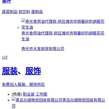
茶叶
蔬菜制品
软饮料
蛋制品
寿光食用油代理商-供应潍坊市销量好的胡姬花花
生油
寿光市大发商贸有限公司
11F
服装
、
服饰
免费加入服装、服饰供应
[热搜]
职业装
工作服
青岛众城物资回收有限公
司