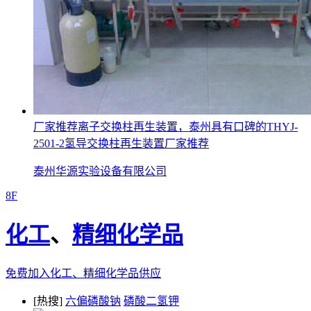
厂家推荐离子交换柱再生装置，泰州具有口碑的THYJ-
2501-2氢导交换柱再生装置厂家推荐
泰州华源实验设备有限公司
8F
化工
、
精细化学品
免费加入化工、精细化学品供应
[热搜]
六偏磷酸钠
磷酸二氢钾