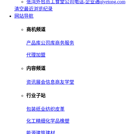
张湾外包员工食堂公司电话-企业通qiyetong.com
清空最近浏览纪录
网站导航
商机频道
产品库
公司库
商务服务
代理加盟
内容频道
资讯
展会信息
商友学堂
行业子站
包装
纸业
纺织皮革
化工
精细化学品
橡塑
能源
建筑建材