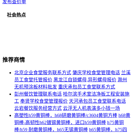
发布查价单
社会热点
推荐商情
北京企业食堂服务联系方式
肇庆学校食堂管理电话
兰溪
员工食堂托管报价
黑龙江自锁螺母,异形螺母报价
滁州
无机预涂板材料批发
重庆承包员工食堂联系方式
彭州餐饮管理联系电话
哈尔滨手术室洁净板工程安装施
工
奉贤学校食堂管理报价
天河承包员工食堂联系电话
云岩餐饮服务经营方式
云浮无人机表演多小钱一场
高塑性h59黄铜棒，h68研磨黄铜棒/c3604黄铜方棒
h68黄
铜棒-高韧性h62镀锡黄铜棒，进口h59黄铜棒
h75黄铜
棒/h59 耐磨黄铜棒，h65无锡黄铜棒
h65黄铜棒，h75四