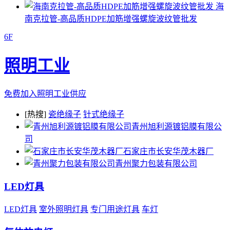
海
南克拉管-高品质HDPE加筋增强螺旋波纹管批发
6F
照明工业
免费加入照明工业供应
[热搜]
瓷绝缘子
针式绝缘子
青州旭利源镀铝膜有限公
司
石家庄市长安华茂木器厂
青州聚力包装有限公司
LED灯具
LED灯具
室外照明灯具
专门用途灯具
车灯