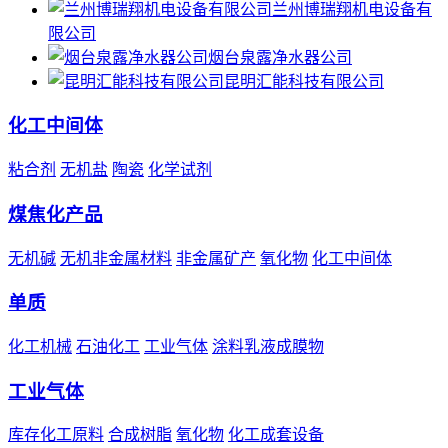
兰州博瑞翔机电设备有
限公司
烟台泉露净水器公司
昆明汇能科技有限公司
化工中间体
粘合剂
无机盐
陶瓷
化学试剂
煤焦化产品
无机碱
无机非金属材料
非金属矿产
氧化物
化工中间体
单质
化工机械
石油化工
工业气体
涂料乳液成膜物
工业气体
库存化工原料
合成树脂
氧化物
化工成套设备