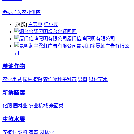
免费加入农业供应
[热搜]
白芸豆
红小豆
烟台金辉照明
厦门信牌照明有限公司
昆明润宇霓虹广告有限公
司
粮油作物
农业用具
园林植物
农作物种子种苗
果树
绿化苗木
新鲜蔬菜
化肥
园林业
农业机械
米面类
生鲜水果
养殖业
饲料
家畜
园林业