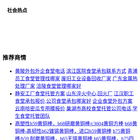
社会热点
推荐商情
黄陂外包外企食堂电话
滨江医院食堂承包联系方式
青浦
员工食堂管理找哪家
废旧工业设备回收厂家
广东金属热
处理厂家
涪陵食堂管理哪家好
静安工厂食堂托管方案
山东淬火中心,回火厂
江汉职工
食堂承包报价,公司食堂承包哪家好
企业食堂外包方案
云南哈密瓜专用膜报价
巢湖市高校食堂托管公司电话,学
生食堂托管团队
高塑性h59黄铜棒，h68研磨黄铜棒/c3604黄铜方棒
h68黄
铜棒-高韧性h62镀锡黄铜棒，进口h59黄铜棒
h75黄铜
棒/h59 耐磨黄铜棒，h65无锡黄铜棒
h65黄铜棒，h75四