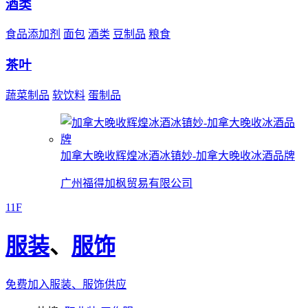
酒类
食品添加剂
面包
酒类
豆制品
粮食
茶叶
蔬菜制品
软饮料
蛋制品
加拿大晚收辉煌冰酒冰镇妙-加拿大晚收冰酒品牌
广州福得加枫贸易有限公司
11F
服装
、
服饰
免费加入服装、服饰供应