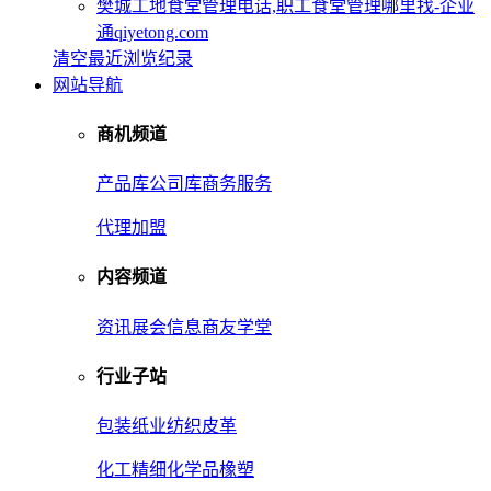
樊城工地食堂管理电话,职工食堂管理哪里找-企业
通qiyetong.com
清空最近浏览纪录
网站导航
商机频道
产品库
公司库
商务服务
代理加盟
内容频道
资讯
展会信息
商友学堂
行业子站
包装
纸业
纺织皮革
化工
精细化学品
橡塑