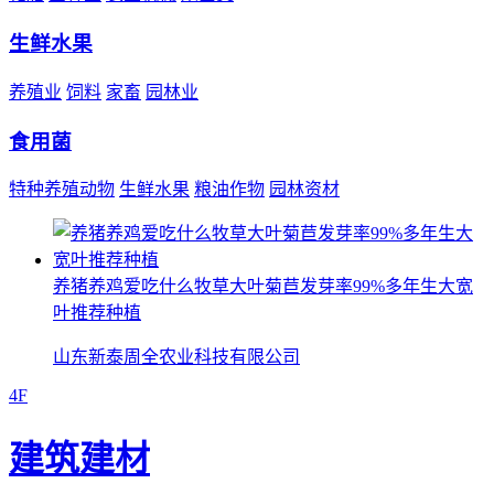
生鲜水果
养殖业
饲料
家畜
园林业
食用菌
特种养殖动物
生鲜水果
粮油作物
园林资材
养猪养鸡爱吃什么牧草大叶菊苣发芽率99%多年生大宽
叶推荐种植
山东新泰周全农业科技有限公司
4F
建筑建材