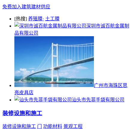
免费加入建筑建材供应
[热搜]
养殖膜·
土工膜
深圳市诚百航金属制
品有限公司
广州市海珠区思
亮皮具店
汕头市先菲手袋有限公司
装修设施和施工
装修设施和施工
门
功能材料
景观工程