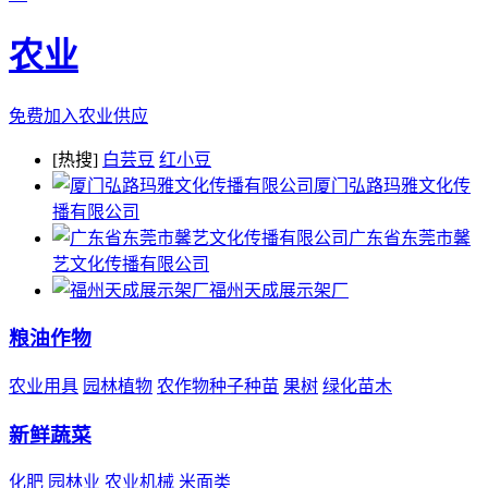
农业
免费加入农业供应
[热搜]
白芸豆
红小豆
厦门弘路玛雅文化传
播有限公司
广东省东莞市馨
艺文化传播有限公司
福州天成展示架厂
粮油作物
农业用具
园林植物
农作物种子种苗
果树
绿化苗木
新鲜蔬菜
化肥
园林业
农业机械
米面类