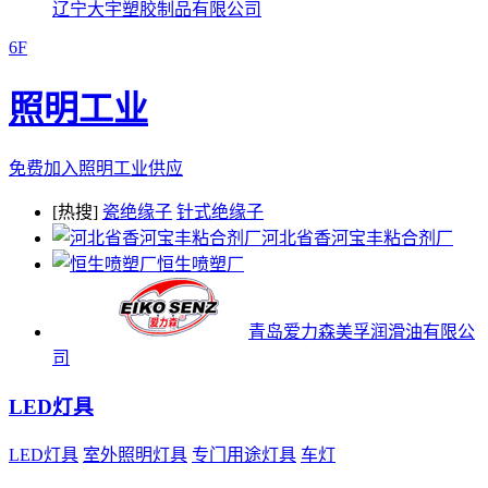
辽宁大宇塑胶制品有限公司
6F
照明工业
免费加入照明工业供应
[热搜]
瓷绝缘子
针式绝缘子
河北省香河宝丰粘合剂厂
恒生喷塑厂
青岛爱力森美孚润滑油有限公
司
LED灯具
LED灯具
室外照明灯具
专门用途灯具
车灯