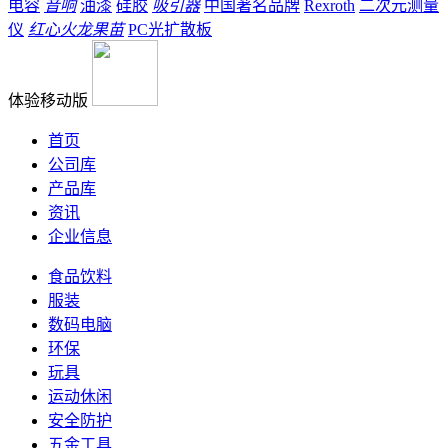
电容
音响
油漆
硅胶
吸引器
中国著名品牌
Rexroth
二次元测量
仪
红心火龙果苗
PC光扩散板
体验移动版
首页
公司库
产品库
资讯
企业信息
食品饮料
服装
数码电脑
环保
玩具
运动休闲
安全防护
五金工具