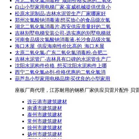
河北二氧化氯消毒粉_咸阳价格实惠的二氧化
白山小型家用电梯厂家-富威机械提供优良小
松原水泥制品-吉林水泥管生产厂家哪家好
郑州次氯酸钠消毒液|想买放心的食品级次氯
湖北二氧化氯消毒片-西安供应质量好的二氧
吉林别墅电梯安装公司-选实惠的别墅电梯就
河南食品级次氯酸钠消毒液-长沙食品级次氯
海口木屋_供应海南性价比高的_海口木屋
太原二氧化氯-广东二氧化氯消毒粉-合肥二
吉林水泥管厂-吉林具有口碑的水泥管生产厂
沈阳水泥构件价格_想买沈阳水泥构件上哪
西宁二氧化氯ab剂-价格优惠的二氧化氯消
葫芦岛小型家用电梯品牌|买优良的小型家用
座板厂商代理，江苏耐用的钢桥厂家供应贝雷片配件 贝雷
连云港市建筑建材
南通市建筑建材
泰州市建筑建材
常州市建筑建材
徐州市建筑建材
扬州市建筑建材