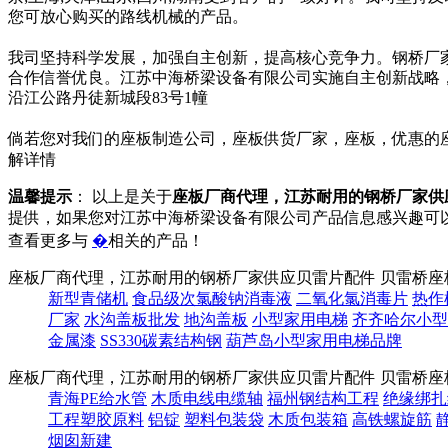
您可放心购买的路线机械的产品。
我司坚持科学发展，加强自主创新，提高核心竞争力。钢桥厂
合作信誉优良。江苏中海桥梁设备有限公司实施自主创新战略
沿江公路丹徒新城段83号1幢
倘若您对我们的座板制造公司，座板供货厂家，座板，优惠的
解详情
温馨提示
： 以上是关于
座板厂商代理，江苏耐用的钢桥厂家供
提供，如果您对江苏中海桥梁设备有限公司产品信息感兴趣可
查看更多与
�
相关的产品！
座板厂商代理，江苏耐用的钢桥厂家供应贝雷片配件 贝雷桥座
新型青储机
食品级次氯酸钠消毒液
二氧化氯消毒片
热作
厂家
水沟盖板批发
地沟盖板
小型家用电梯
齐齐哈尔小型
金属漆
SS330碳素结构钢
葫芦岛小型家用电梯品牌
座板厂商代理，江苏耐用的钢桥厂家供应贝雷片配件 贝雷桥座
青海PE给水管
木质电线电缆轴
福州钢结构工程
绝缘绑扎
工程塑胶原料
铝锭
塑料包装袋
木质包装箱
高铁螺旋筋
烟囱新建