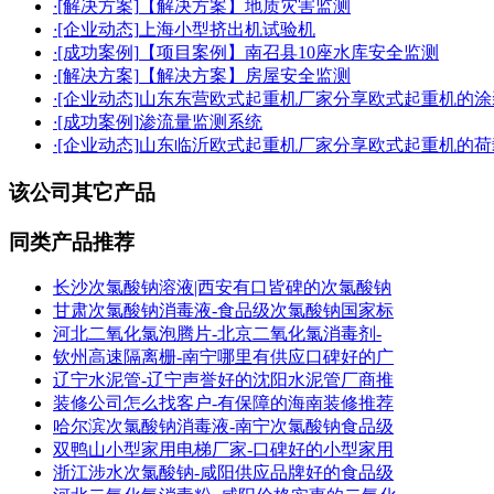
·
[解决方案]
【解决方案】地质灾害监测
·
[企业动态]
上海小型挤出机试验机
·
[成功案例]
【项目案例】南召县10座水库安全监测
·
[解决方案]
【解决方案】房屋安全监测
·
[企业动态]
山东东营欧式起重机厂家分享欧式起重机的涂
·
[成功案例]
渗流量监测系统
·
[企业动态]
山东临沂欧式起重机厂家分享欧式起重机的荷
该公司其它产品
同类产品推荐
长沙次氯酸钠溶液|西安有口皆碑的次氯酸钠
甘肃次氯酸钠消毒液-食品级次氯酸钠国家标
河北二氧化氯泡腾片-北京二氧化氯消毒剂-
钦州高速隔离栅-南宁哪里有供应口碑好的广
辽宁水泥管-辽宁声誉好的沈阳水泥管厂商推
装修公司怎么找客户-有保障的海南装修推荐
哈尔滨次氯酸钠消毒液-南宁次氯酸钠食品级
双鸭山小型家用电梯厂家-口碑好的小型家用
浙江涉水次氯酸钠-咸阳供应品牌好的食品级