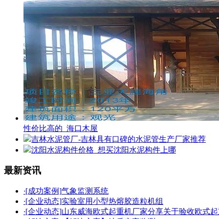
性价比高的_海口木屋
吉林水泥管厂-吉林具有口碑的水泥管生产厂家推荐
沈阳水泥构件价格_想买沈阳水泥构件上哪
最新资讯
·
[成功案例]
气象监测系统
·
[企业动态]
实验室用小型热熔胶造粒机组
·
[企业动态]
山东威海欧式起重机厂家分享关于验收欧式起