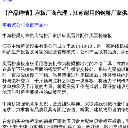
下一条
【产品详情】
座板厂商代理，江苏耐用的钢桥厂家供
查看该公司全部产品>>
中海桥梁可靠供应钢桥厂家供应贝雷片配件贝雷桥座板
江苏中海桥梁设备有限公司成立于2014-10-10，是一家
熟的生产设备及可靠的经营管理模式，公司产品以有品质、高价值
贝雷桥座板座板采用卷扬机作为桥梁推出时的牵引工具，在右
在鼻架下弦接头后面的桁架竖杆与横梁交接处。系结点要垫以
时，速度应缓慢而平稳。当鼻架推过对岸摇滚后，即将钢丝绳
杆与腹杆交点，千斤顶与弦杆之间放一块厚板，将压力平均传
缘单独承受千斤顶的力量。桥梁座落工作完成后，即开始铺设
地形与引桥需要保持的纵坡而定。
中海桥梁强化竞争意识，营造团队精神。采取路线机械行业中
追求，力求将有品质且具有固定管道、桥梁、建筑物用途的钢
在您购买中海桥梁的钢桥厂家供应贝雷片配件贝雷桥座板后，
京;上海;天津;山东;四川;湖南受到客户的一致好评。我司坚